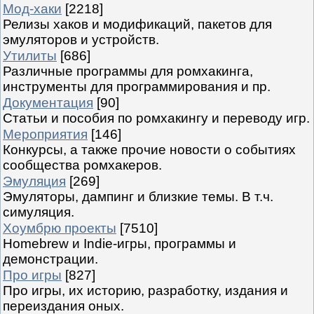
Мод-хаки
[2218]
Релизы хаков и модификаций, пакетов для
эмуляторов и устройств.
Утилиты
[686]
Различные программы для ромхакинга,
инструменты для программирования и пр.
Документация
[90]
Статьи и пособия по ромхакингу и переводу игр.
Мероприятия
[146]
Конкурсы, а также прочие новости о событиях
сообщества ромхакеров.
Эмуляция
[269]
Эмуляторы, дампинг и близкие темы. В т.ч.
симуляция.
Хоумбрю проекты
[7510]
Homebrew и Indie-игры, программы и
демонстрации.
Про игры
[827]
Про игры, их историю, разработку, издания и
переиздания оных.