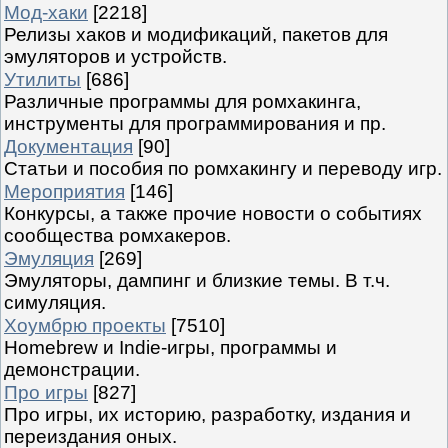
Мод-хаки
[2218]
Релизы хаков и модификаций, пакетов для
эмуляторов и устройств.
Утилиты
[686]
Различные программы для ромхакинга,
инструменты для программирования и пр.
Документация
[90]
Статьи и пособия по ромхакингу и переводу игр.
Мероприятия
[146]
Конкурсы, а также прочие новости о событиях
сообщества ромхакеров.
Эмуляция
[269]
Эмуляторы, дампинг и близкие темы. В т.ч.
симуляция.
Хоумбрю проекты
[7510]
Homebrew и Indie-игры, программы и
демонстрации.
Про игры
[827]
Про игры, их историю, разработку, издания и
переиздания оных.