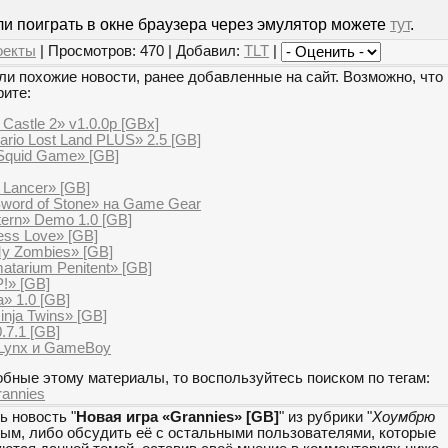
и поиграть в окне браузера через эмулятор можете
тут
.
оекты
| Просмотров: 470 | Добавил:
TLT
|
и похожие новости, ранее добавленные на сайт. Возможно, что 
рите:
Castle 2» v1.0.0p [GBx]
rio Lost Land PLUS» 2.5 [GB]
Squid Game» [GB]
 Lancer» [GB]
Sword of Stone» на Game Gear
ern» Demo 1.0 [GB]
ess Love» [GB]
My Zombies» [GB]
atarium Penitent» [GB]
!» [GB]
» 1.0 [GB]
nja Twins» [GB]
.7.1 [GB]
 Lynx и GameBoy
бные этому материалы, то воспользуйтесь поиском по тегам:
annies
ь новость "
Новая игра «Grannies» [GB]
" из рубрики "
Хоумбрю
мым, либо обсудить её с остальными пользователями, которые