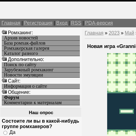
Главная
|
Регистрация
|
Вход
|
RSS
|
PDA-версия
Ромхакинг:
Главная
»
2023
»
Май
Архив новостей
База ромхак-файлов
Новая игра «Granni
Ромхакерская галерея
Каталог разного
Дополнительно:
Поиск по сайту
Зарубежный ромхакинг
Новости эмуляции
Cайт:
Информация о сайте
Общение:
Форум
Комментарии к материалам
Наш опрос
Состоите ли вы в какой-нибудь
группе ромхакеров?
Да