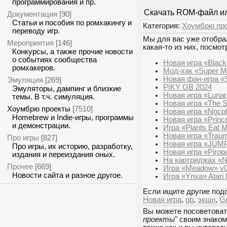
программирования и пр.
Скачать ROM-файл ил
Документация
[90]
Статьи и пособия по ромхакингу и
Категория:
Хоумбрю пр
переводу игр.
Мы для вас уже отобрал
Мероприятия
[146]
какая-то из них, посмот
Конкурсы, а также прочие новости
о событиях сообщества
Новая игра «Black 
ромхакеров.
Мод-хак «Super Ma
Новая фан-игра «
Эмуляция
[269]
PIKY GB 2024
Эмуляторы, дампинг и близкие
Новая игра «Lunar
темы. В т.ч. симуляция.
Новая игра «The 
Хоумбрю проекты
[7510]
Новая игра «Nocpt
Homebrew и Indie-игры, программы
Новая игра «Princ
и демонстрации.
Игра «Plants Eat 
Новая игра «Traum
Про игры
[827]
Новая игра «JUMP
Про игры, их историю, разработку,
Новая игра «Piropa
издания и переиздания оных.
На картриджах «Ni
Прочее
[669]
Игра «Meadow» v0
Новости сайта и разное другое.
Игра «Ynxa» Atari
Если ищите другие подо
Новая игра
,
gb
,
экшн
,
Gr
Вы можете посоветоват
проекты
" своим знако