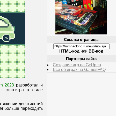
Ссылка страницы
HTML-код
или
BB-код
Партнеры сайта
Создание игр на GcUp.ru
Всё об играх на GamesFAQ
n 2023
разработал и
о экшн-игра в стиле
отяжении десятилетий
ет больше переходить