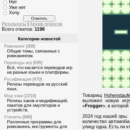
Нет
Уже нет
Хочу
Результаты
|
Архив опросов
Всего ответов:
1198
Категории новостей
Ромхакинг
[308]
Общие темы, связанные с
ромхакингом.
Переводы игр
[695]
Всё, что касается переводов игр
на разные языки и платформы.
Русификация
[470]
Релизы переводов на русский
язык.
Товарищ
Hohenstaufe
Мод-хаки
[2218]
выложил новую игр
Релизы хаков и модификаций,
пакетов для эмуляторов и
«
Frogger
», в которой
устройств.
2024 год нашей эры.
Утилиты
[686]
количество автомоби
Различные программы для
ромхакинга, инструменты для
улицу одна. Есть ли к