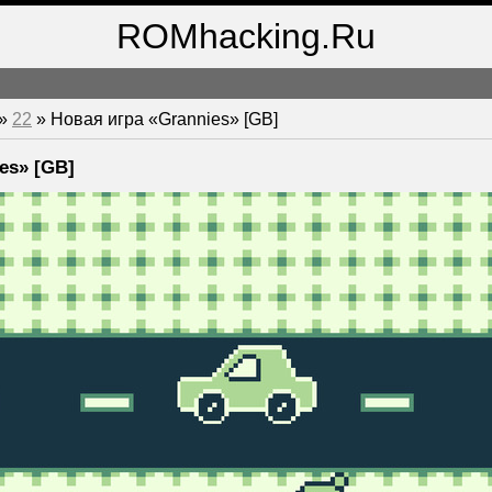
ROMhacking.Ru
»
22
» Новая игра «Grannies» [GB]
es» [GB]