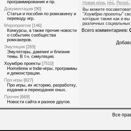
программирования и пр.
Новая игра
,
nes
,
Релиз
,
Документация
[90]
Вы можете посоветоват
Статьи и пособия по ромхакингу и
"
Хоумбрю проекты
" св
переводу игр.
которые также как и вы
различных социальных 
Мероприятия
[146]
Всего комментариев:
Конкурсы, а также прочие новости
о событиях сообщества
ромхакеров.
Добавл
Эмуляция
[269]
Эмуляторы, дампинг и близкие
темы. В т.ч. симуляция.
Хоумбрю проекты
[7510]
Homebrew и Indie-игры, программы
и демонстрации.
Про игры
[827]
Про игры, их историю, разработку,
издания и переиздания оных.
Прочее
[669]
Новости сайта и разное другое.
Все пра