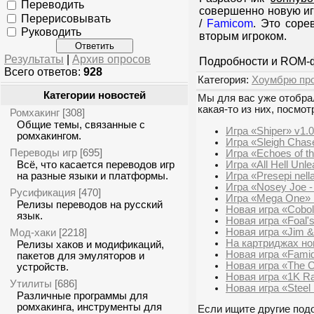
Переводить
совершенно новую иг
Перерисовывать
/
Famicom
. Это соре
Руководить
вторым игроком.
Результаты
|
Архив опросов
Подробности и ROM-
Всего ответов:
928
Категория:
Хоумбрю пр
Категории новостей
Мы для вас уже отобрал
какая-то из них, посмот
Ромхакинг
[308]
Общие темы, связанные с
Игра «Shiper» v1.
ромхакингом.
Игра «Sleigh Chas
Переводы игр
[695]
Игра «Echoes of t
Игра «All Hell Unl
Всё, что касается переводов игр
Игра «Presepi nell
на разные языки и платформы.
Игра «Nosey Joe -
Русификация
[470]
Игра «Mega One»
Релизы переводов на русский
Новая игра «Cobol
язык.
Новая игра «Foal'
Новая игра «Jim & 
Мод-хаки
[2218]
На картриджах но
Релизы хаков и модификаций,
Новая игра «Fami
пакетов для эмуляторов и
Новая игра «The C
устройств.
Новая игра «1K Ra
Утилиты
[686]
Новая игра «Steel
Различные программы для
ромхакинга, инструменты для
Если ищите другие подо