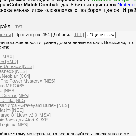
ру «
Color Match Combat
» для 8-битных приставок
Nintend
вновательная игра-головоломка с подбором цветов. Игра
файл –
тут
.
оекты
| Просмотров: 454 | Добавил:
TLT
|
и похожие новости, ранее добавленные на сайт. Возможно, что 
рите:
0 [MSX]
e» [SMD]
he Unread» [NES]
eashed» [NES]
a Nebbia» [C64]
 The Power Mystery» [NES]
 на MEGA65
» [NES]
s Creek» [NES]
Dill 3» [NES]
вая игра «Graveyard Dude» [NES]
dash» [NES]
urse Of Lies» v2.0 [MSX]
inBox» для Atari XL/XE
 Legion» [NES]
бные этому материалы, то воспользуйтесь поиском по тегам: