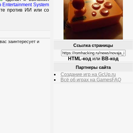
o Entertainment System
йте против ИИ или со
вас заинтересует и
Ссылка страницы
HTML-код
или
BB-код
Партнеры сайта
Создание игр на GcUp.ru
Всё об играх на GamesFAQ