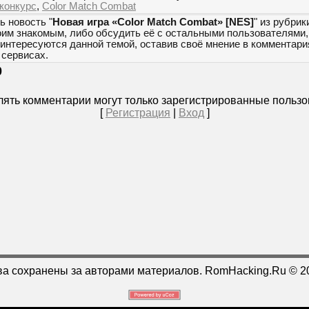
конкурс
,
Color Match Combat
ь новость "
Новая игра «Color Match Combat» [NES]
" из рубрик
оим знакомым, либо обсудить её с остальными пользователями,
 интересуются данной темой, оставив своё мнение в комментари
сервисах.
0
ять комментарии могут только зарегистрированные пользо
[
Регистрация
|
Вход
]
ва сохранены за авторами материалов. RomHacking.Ru © 2