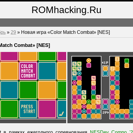
ROMhacking.Ru
брь
»
29
» Новая игра «Color Match Combat» [NES]
Match Combat» [NES]
t
в рамках ежегодного соревнования
NESDev Compo '2