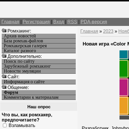
Главная
|
Регистрация
|
Вход
|
RSS
|
PDA-версия
Ромхакинг:
Главная
»
2023
»
Ноя
Архив новостей
База ромхак-файлов
Новая игра «Color 
Ромхакерская галерея
Каталог разного
Дополнительно:
Поиск по сайту
Зарубежный ромхакинг
Новости эмуляции
Cайт:
Информация о сайте
Общение:
Форум
Комментарии к материалам
Наш опрос
Что вы, как ромхакер,
предпочитаете?
Взламывать
Разработчик
Johnybo