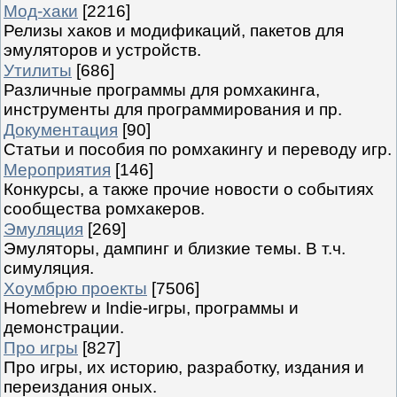
Мод-хаки
[2216]
Релизы хаков и модификаций, пакетов для
эмуляторов и устройств.
Утилиты
[686]
Различные программы для ромхакинга,
инструменты для программирования и пр.
Документация
[90]
Статьи и пособия по ромхакингу и переводу игр.
Мероприятия
[146]
Конкурсы, а также прочие новости о событиях
сообщества ромхакеров.
Эмуляция
[269]
Эмуляторы, дампинг и близкие темы. В т.ч.
симуляция.
Хоумбрю проекты
[7506]
Homebrew и Indie-игры, программы и
демонстрации.
Про игры
[827]
Про игры, их историю, разработку, издания и
переиздания оных.