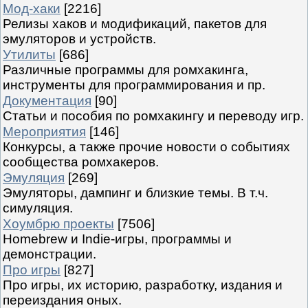
Мод-хаки
[2216]
Релизы хаков и модификаций, пакетов для
эмуляторов и устройств.
Утилиты
[686]
Различные программы для ромхакинга,
инструменты для программирования и пр.
Документация
[90]
Статьи и пособия по ромхакингу и переводу игр.
Мероприятия
[146]
Конкурсы, а также прочие новости о событиях
сообщества ромхакеров.
Эмуляция
[269]
Эмуляторы, дампинг и близкие темы. В т.ч.
симуляция.
Хоумбрю проекты
[7506]
Homebrew и Indie-игры, программы и
демонстрации.
Про игры
[827]
Про игры, их историю, разработку, издания и
переиздания оных.