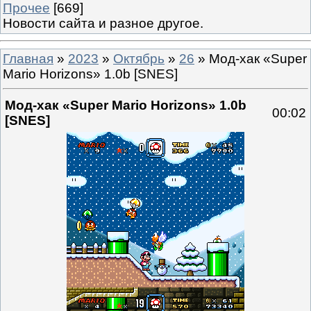
Прочее
[669]
Новости сайта и разное другое.
Главная
»
2023
»
Октябрь
»
26
» Мод-хак «Super
Mario Horizons» 1.0b [SNES]
Мод-хак «Super Mario Horizons» 1.0b
00:02
[SNES]