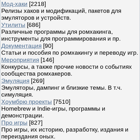
Мод-хаки
[2218]
Релизы хаков и модификаций, пакетов для
эмуляторов и устройств.
Утилиты
[686]
Различные программы для ромхакинга,
инструменты для программирования и пр.
Документация
[90]
Статьи и пособия по ромхакингу и переводу игр.
Мероприятия
[146]
Конкурсы, а также прочие новости о событиях
сообщества ромхакеров.
Эмуляция
[269]
Эмуляторы, дампинг и близкие темы. В т.ч.
симуляция.
Хоумбрю проекты
[7510]
Homebrew и Indie-игры, программы и
демонстрации.
Про игры
[827]
Про игры, их историю, разработку, издания и
переиздания оных.