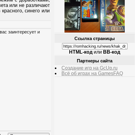
вета или не различают
 красного, синего или
вас заинтересует и
Ссылка страницы
HTML-код
или
BB-код
Партнеры сайта
Создание игр на GcUp.ru
Всё об играх на GamesFAQ
»