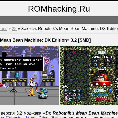
ROMhacking.Ru
раль
»
28
» Хак «Dr. Robotnik’s Mean Bean Machine: DX Editio
 Mean Bean Machine: DX Edition» 3.2 [SMD]
ерсия 3.2 мод-хака «
Dr. Robotnik’s Mean Bean Machine
ga Genesis
/
Mega Drive
. Эта вариация игры предлагает 