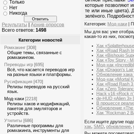
Только
которые позволяют иг
Нет
те или иные цвета). 
Никогда
зелёного. Подробност
Категория:
Мод-хаки
| П
Результаты
|
Архив опросов
Всего ответов:
1498
Мы для вас уже отобрал
какая-то из них, посмот
Категории новостей
Хак «Splatterhous
Ромхакинг
[308]
Хак «Road Rash I
Общие темы, связанные с
Хак «Bishoujo Supe
ромхакингом.
Хак «Toy Story - 
Переводы игр
[695]
Мод-хак «Incredib
Хак «Dragon's Lair
Всё, что касается переводов игр
Обновление хака "
на разные языки и платформы.
Мод-хак «Mortal Ko
Русификация
[470]
Хак «Road Rash 3
Релизы переводов на русский
Хак «Zero Toleranc
язык.
Hack v16 «Rock n'
de-HUD «Alien 3»
Мод-хаки
[2218]
В процессе реали
Релизы хаков и модификаций,
Обновление «The 
пакетов для эмуляторов и
Хак "Rockman 2 Ba
устройств.
Утилиты
[686]
Если ищите другие подо
Различные программы для
хак
,
SMD
,
обновление
,
ромхакинга, инструменты для
Вы можете посоветоват