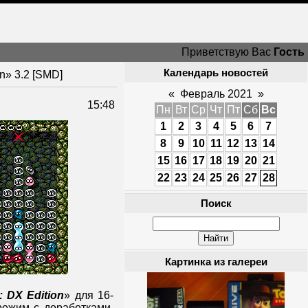
Приветствую Вас
Гость
Календарь новостей
n» 3.2 [SMD]
«
Февраль 2021
»
15:48
Пн
Вт
Ср
Чт
Пт
Сб
Вс
1
2
3
4
5
6
7
8
9
10
11
12
13
14
15
16
17
18
19
20
21
22
23
24
25
26
27
28
Поиск
Картинка из галереи
: DX Edition
» для 16-
режим с доработками,