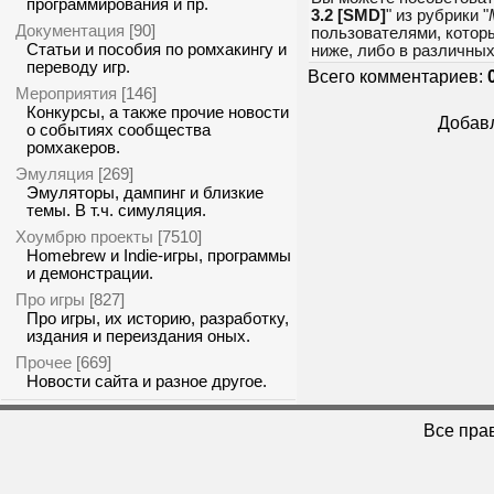
программирования и пр.
3.2 [SMD]
" из рубрики "
Документация
[90]
пользователями, которы
Статьи и пособия по ромхакингу и
ниже, либо в различны
переводу игр.
Всего комментариев:
Мероприятия
[146]
Конкурсы, а также прочие новости
Добавл
о событиях сообщества
ромхакеров.
Эмуляция
[269]
Эмуляторы, дампинг и близкие
темы. В т.ч. симуляция.
Хоумбрю проекты
[7510]
Homebrew и Indie-игры, программы
и демонстрации.
Про игры
[827]
Про игры, их историю, разработку,
издания и переиздания оных.
Прочее
[669]
Новости сайта и разное другое.
Все пра