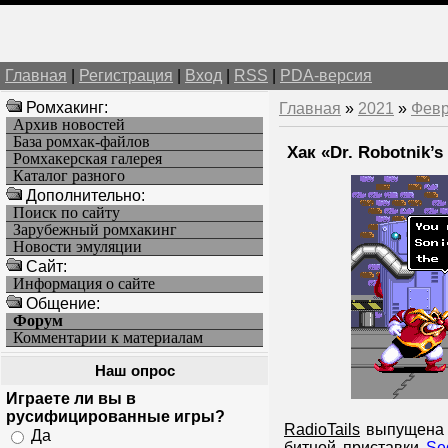
Главная
|
Регистрация
|
Вход
|
RSS
|
PDA-версия
Ромхакинг:
Главная
»
2021
»
Фев
Архив новостей
База ромхак-файлов
Хак «Dr. Robotnik’s
Ромхакерская галерея
Каталог разного
Дополнительно:
Поиск по сайту
Зарубежный ромхакинг
Новости эмуляции
Cайт:
Информация о сайте
Общение:
Форум
Комментарии к материалам
Наш опрос
Играете ли вы в
русифицированные игры?
RadioTails
выпущена в
Да
битной приставки
Se