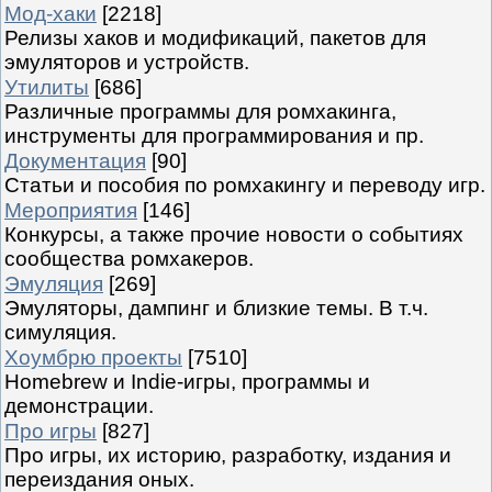
Мод-хаки
[2218]
Релизы хаков и модификаций, пакетов для
эмуляторов и устройств.
Утилиты
[686]
Различные программы для ромхакинга,
инструменты для программирования и пр.
Документация
[90]
Статьи и пособия по ромхакингу и переводу игр.
Мероприятия
[146]
Конкурсы, а также прочие новости о событиях
сообщества ромхакеров.
Эмуляция
[269]
Эмуляторы, дампинг и близкие темы. В т.ч.
симуляция.
Хоумбрю проекты
[7510]
Homebrew и Indie-игры, программы и
демонстрации.
Про игры
[827]
Про игры, их историю, разработку, издания и
переиздания оных.