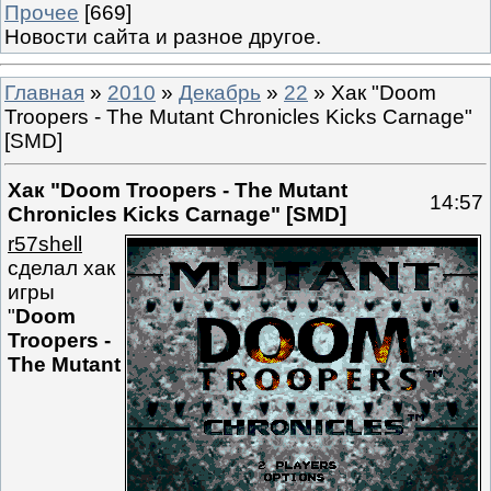
Прочее
[669]
Новости сайта и разное другое.
Главная
»
2010
»
Декабрь
»
22
» Хак "Doom
Troopers - The Mutant Chronicles Kicks Carnage"
[SMD]
Хак "Doom Troopers - The Mutant
14:57
Chronicles Kicks Carnage" [SMD]
r57shell
сделал хак
игры
"
Doom
Troopers -
The Mutant