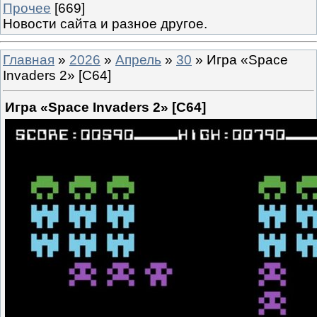
Прочее
[669]
Новости сайта и разное другое.
Главная
»
2026
»
Апрель
»
30
» Игра «Space
Invaders 2» [C64]
Игра «Space Invaders 2» [C64]