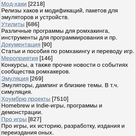
Мод-хаки
[2218]
Релизы хаков и модификаций, пакетов для
эмуляторов и устройств.
Утилиты
[686]
Различные программы для ромхакинга,
инструменты для программирования и пр.
Документация
[90]
Статьи и пособия по ромхакингу и переводу игр.
Мероприятия
[146]
Конкурсы, а также прочие новости о событиях
сообщества ромхакеров.
Эмуляция
[269]
Эмуляторы, дампинг и близкие темы. В т.ч.
симуляция.
Хоумбрю проекты
[7510]
Homebrew и Indie-игры, программы и
демонстрации.
Про игры
[827]
Про игры, их историю, разработку, издания и
переиздания оных.