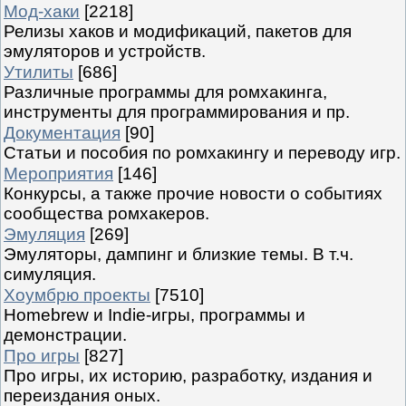
Мод-хаки
[2218]
Релизы хаков и модификаций, пакетов для
эмуляторов и устройств.
Утилиты
[686]
Различные программы для ромхакинга,
инструменты для программирования и пр.
Документация
[90]
Статьи и пособия по ромхакингу и переводу игр.
Мероприятия
[146]
Конкурсы, а также прочие новости о событиях
сообщества ромхакеров.
Эмуляция
[269]
Эмуляторы, дампинг и близкие темы. В т.ч.
симуляция.
Хоумбрю проекты
[7510]
Homebrew и Indie-игры, программы и
демонстрации.
Про игры
[827]
Про игры, их историю, разработку, издания и
переиздания оных.