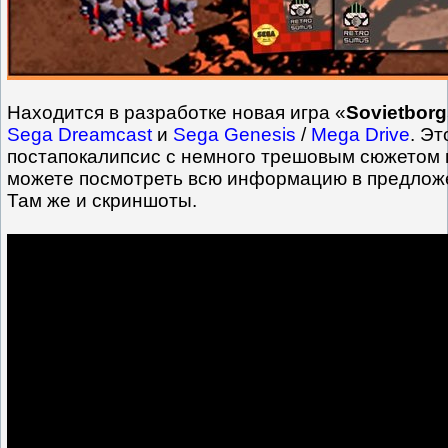
Находится в разработке новая игра «
Sovietborg
Sega Dreamcast
и
Sega Genesis
/
Mega Drive
. Эт
постапокалипсис с немного трешовым сюжетом п
можете посмотреть всю информацию в предлож
Там же и скриншоты.