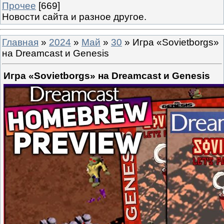
Прочее
[669]
Новости сайта и разное другое.
Главная
»
2024
»
Май
»
30
» Игра «Sovietborgs»
на Dreamcast и Genesis
Игра «Sovietborgs» на Dreamcast и Genesis