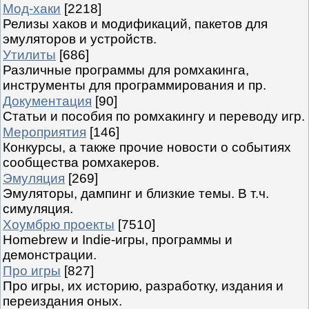
Мод-хаки
[2218]
Релизы хаков и модификаций, пакетов для
эмуляторов и устройств.
Утилиты
[686]
Различные программы для ромхакинга,
инструменты для программирования и пр.
Документация
[90]
Статьи и пособия по ромхакингу и переводу игр.
Мероприятия
[146]
Конкурсы, а также прочие новости о событиях
сообщества ромхакеров.
Эмуляция
[269]
Эмуляторы, дампинг и близкие темы. В т.ч.
симуляция.
Хоумбрю проекты
[7510]
Homebrew и Indie-игры, программы и
демонстрации.
Про игры
[827]
Про игры, их историю, разработку, издания и
переиздания оных.