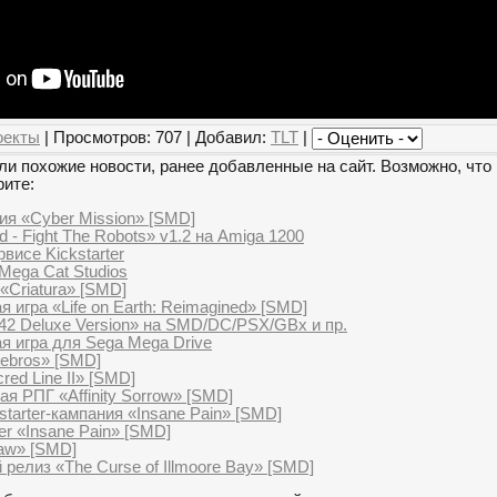
оекты
| Просмотров: 707 | Добавил:
TLT
|
и похожие новости, ранее добавленные на сайт. Возможно, что 
рите:
ния «Cyber Mission» [SMD]
d - Fight The Robots» v1.2 на Amiga 1200
висе Kickstarter
Mega Cat Studios
«Criatura» [SMD]
я игра «Life on Earth: Reimagined» [SMD]
42 Deluxe Version» на SMD/DC/PSX/GBx и пр.
я игра для Sega Mega Drive
tebros» [SMD]
red Line II» [SMD]
я РПГ «Affinity Sorrow» [SMD]
tarter-кампания «Insane Pain» [SMD]
er «Insane Pain» [SMD]
aw» [SMD]
релиз «The Curse of Illmoore Bay» [SMD]