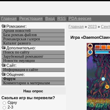
Главная
|
Регистрация
|
Вход
|
RSS
|
PDA-версия
Ромхакинг:
Главная
»
2023
»
Сент
Архив новостей
База ромхак-файлов
Игра «DaemonClaw»
Ромхакерская галерея
Каталог разного
Дополнительно:
Поиск по сайту
Зарубежный ромхакинг
Новости эмуляции
Cайт:
Информация о сайте
Общение:
Форум
Комментарии к материалам
Наш опрос
Сколько игр вы перевели?
Одну
2-3