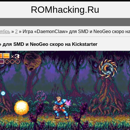
ROMhacking.Ru
ябрь
»
2
» Игра «DaemonClaw» для SMD и NeoGeo скоро на K
 для SMD и NeoGeo скоро на Kickstarter