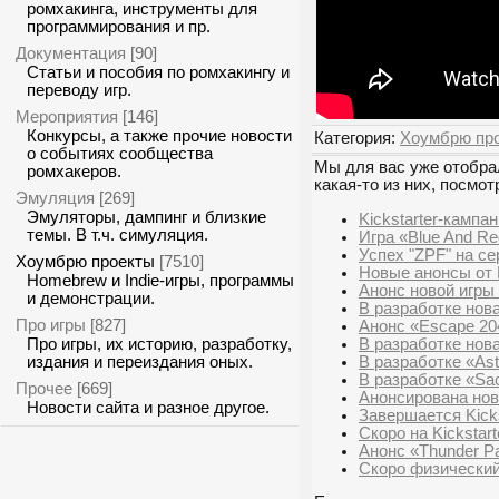
ромхакинга, инструменты для
программирования и пр.
Документация
[90]
Статьи и пособия по ромхакингу и
переводу игр.
Мероприятия
[146]
Конкурсы, а также прочие новости
Категория:
Хоумбрю пр
о событиях сообщества
Мы для вас уже отобрал
ромхакеров.
какая-то из них, посмот
Эмуляция
[269]
Эмуляторы, дампинг и близкие
Kickstarter-кампа
темы. В т.ч. симуляция.
Игра «Blue And Re
Успех "ZPF" на сер
Хоумбрю проекты
[7510]
Новые анонсы от 
Homebrew и Indie-игры, программы
Анонс новой игры 
и демонстрации.
В разработке нова
Про игры
[827]
Анонс «Escape 20
В разработке нова
Про игры, их историю, разработку,
В разработке «As
издания и переиздания оных.
В разработке «Sac
Прочее
[669]
Анонсирована нова
Новости сайта и разное другое.
Завершается Kicks
Скоро на Kickstart
Анонс «Thunder P
Скоро физический 