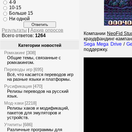
4-9
10-15
Больше 15
Ни одной
Результаты
|
Архив опросов
Компании
NeoFid Stu
Всего ответов:
1264
краудфандинг-кампани
Sega Mega Drive
/
Ge
Категории новостей
поддержку.
Ромхакинг
[308]
Общие темы, связанные с
ромхакингом.
Переводы игр
[695]
Всё, что касается переводов игр
на разные языки и платформы.
Русификация
[470]
Релизы переводов на русский
язык.
Мод-хаки
[2218]
Релизы хаков и модификаций,
пакетов для эмуляторов и
устройств.
Утилиты
[686]
Различные программы для