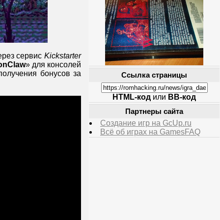
ерез сервис
Kickstarter
onClaw
» для консолей
получения бонусов за
Ссылка страницы
HTML-код
или
BB-код
Партнеры сайта
Создание игр на GcUp.ru
Всё об играх на GamesFAQ