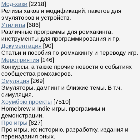
Мод-хаки
[2218]
Релизы хаков и модификаций, пакетов для
эмуляторов и устройств.
Утилиты
[686]
Различные программы для ромхакинга,
инструменты для программирования и пр.
Документация
[90]
Статьи и пособия по ромхакингу и переводу игр.
Мероприятия
[146]
Конкурсы, а также прочие новости о событиях
сообщества ромхакеров.
Эмуляция
[269]
Эмуляторы, дампинг и близкие темы. В т.ч.
симуляция.
Хоумбрю проекты
[7510]
Homebrew и Indie-игры, программы и
демонстрации.
Про игры
[827]
Про игры, их историю, разработку, издания и
переиздания оных.