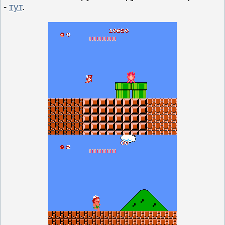
-
тут
.