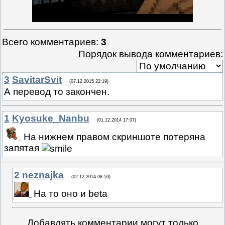
Всего комментариев
:
3
Порядок вывода комментариев:
3
SavitarSvit
(07.12.2015 22:19)
А перевод то закончен.
1
Kyosuke_Nanbu
(01.12.2014 17:07)
На нижнем правом скриншоте потеряна
запятая
2
neznajka
(02.12.2014 08:59)
На то оно и beta
Добавлять комментарии могут только