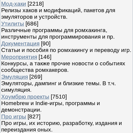
Мод-хаки
[2218]
Релизы хаков и модификаций, пакетов для
эмуляторов и устройств.
Утилиты
[686]
Различные программы для ромхакинга,
инструменты для программирования и пр.
Документация
[90]
Статьи и пособия по ромхакингу и переводу игр.
Мероприятия
[146]
Конкурсы, а также прочие новости о событиях
сообщества ромхакеров.
Эмуляция
[269]
Эмуляторы, дампинг и близкие темы. В т.ч.
симуляция.
Хоумбрю проекты
[7510]
Homebrew и Indie-игры, программы и
демонстрации.
Про игры
[827]
Про игры, их историю, разработку, издания и
переиздания оных.