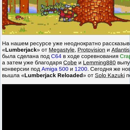
На нашем ресурсе уже неоднократно рассказыв
«
Lumberjack
» от
Megastyle
,
Protovision
и
Atlantis
была сделана под
C64
в ходе соревнования
Cra
а затем уже благодаря
Cobe
и
Lemming880
выпу
конверсии под
Amiga 500
и
1200
. Сегодня же но
вышла «
Lumberjack Reloaded
» от
Solo Kazuki
п