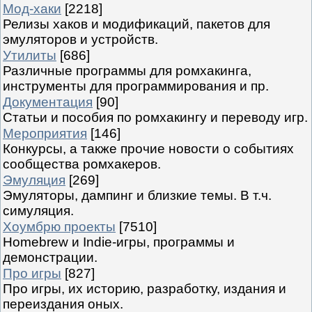
Мод-хаки
[2218]
Релизы хаков и модификаций, пакетов для
эмуляторов и устройств.
Утилиты
[686]
Различные программы для ромхакинга,
инструменты для программирования и пр.
Документация
[90]
Статьи и пособия по ромхакингу и переводу игр.
Мероприятия
[146]
Конкурсы, а также прочие новости о событиях
сообщества ромхакеров.
Эмуляция
[269]
Эмуляторы, дампинг и близкие темы. В т.ч.
симуляция.
Хоумбрю проекты
[7510]
Homebrew и Indie-игры, программы и
демонстрации.
Про игры
[827]
Про игры, их историю, разработку, издания и
переиздания оных.