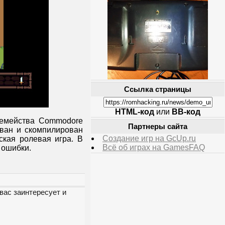
Ссылка страницы
HTML-код
или
BB-код
семейства Commodore
Партнеры сайта
ован и скомпилирован
Создание игр на GcUp.ru
ская ролевая игра. В
Всё об играх на GamesFAQ
 ошибки.
вас заинтересует и