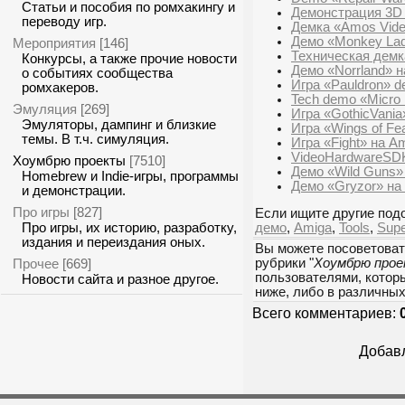
Статьи и пособия по ромхакингу и
Демонстрация 3D 
переводу игр.
Демка «Amos Vide
Демо «Monkey La
Мероприятия
[146]
Техническая демк
Конкурсы, а также прочие новости
Демо «Norrland» 
о событиях сообщества
Игра «Pauldron» d
ромхакеров.
Tech demo «Micro 
Эмуляция
[269]
Игра «GothicVania
Эмуляторы, дампинг и близкие
Игра «Wings of Fe
темы. В т.ч. симуляция.
Игра «Fight» на A
VideoHardwareSDK
Хоумбрю проекты
[7510]
Демо «Wild Guns»
Homebrew и Indie-игры, программы
Демо «Gryzor» на
и демонстрации.
Про игры
[827]
Если ищите другие подо
Про игры, их историю, разработку,
демо
,
Amiga
,
Tools
,
Supe
издания и переиздания оных.
Вы можете посоветоват
Прочее
рубрики "
Хоумбрю про
[669]
пользователями, которы
Новости сайта и разное другое.
ниже, либо в различны
Всего комментариев:
Добавл