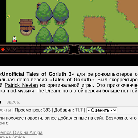
«
Unofficial Tales of Gorluth 3
» для ретро-компьютеров 
альная demo-версия «
Tales of Gorluth
». Был скорректир
ый
Patrick Nevian
из оригинальной игры. Это приключенче
а mod-музыки The Dream, но в этой версии больше нет той
ы –
здесь
.
оекты
| Просмотров: 393 | Добавил:
TLT
|
и похожие новости, ранее добавленные на сайт. Возможно, что 
рите:
Demos Disk на Amiga
e» на Amiga