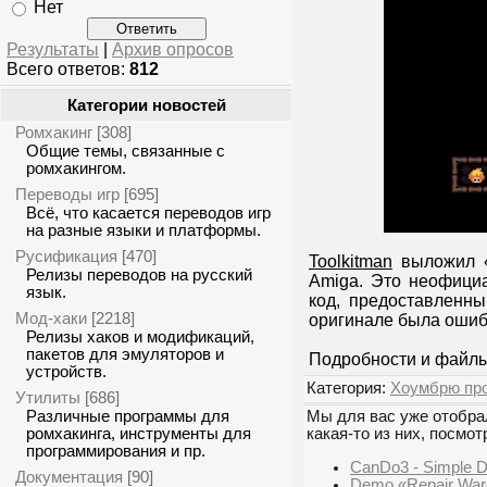
Нет
Результаты
|
Архив опросов
Всего ответов:
812
Категории новостей
Ромхакинг
[308]
Общие темы, связанные с
ромхакингом.
Переводы игр
[695]
Всё, что касается переводов игр
на разные языки и платформы.
Русификация
[470]
Toolkitman
выложил 
Релизы переводов на русский
Amiga. Это неофици
язык.
код, предоставленн
Мод-хаки
[2218]
оригинале была ошибк
Релизы хаков и модификаций,
пакетов для эмуляторов и
Подробности и файл
устройств.
Категория:
Хоумбрю пр
Утилиты
[686]
Различные программы для
Мы для вас уже отобрал
ромхакинга, инструменты для
какая-то из них, посмот
программирования и пр.
CanDo3 - Simple 
Документация
[90]
Demo «Repair War