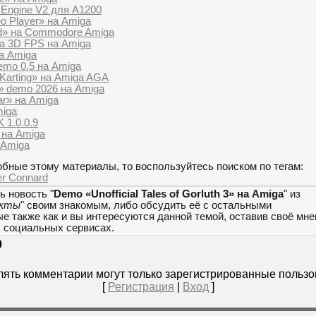
Engine V2 для A1200
o Player» на Amiga
d» на Commodore Amiga
а 3D FPS на Amiga
на Amiga
emo 0.5 на Amiga
Karting» на Amiga AGA
» demo 2026 на Amiga
ar» на Amiga
miga
 1.0.0.9
 на Amiga
 Amiga
бные этому материалы, то воспользуйтесь поиском по тегам:
r Connard
ь новость "
Demo «Unofficial Tales of Gorluth 3» на Amiga
" из
екты
" своим знакомым, либо обсудить её с остальными
е также как и вы интересуются данной темой, оставив своё мн
х социальных сервисах.
0
ять комментарии могут только зарегистрированные пользо
[
Регистрация
|
Вход
]