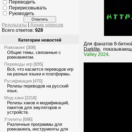
Переводить
Перерисовывать
Руководить
Результаты
|
Архив опросов
Всего ответов:
928
Категории новостей
Для фанатов 8-битно
Ромхакинг
[308]
Darklite
, показывающ
Общие темы, связанные с
Valley 2024
.
ромхакингом.
Переводы игр
[695]
Всё, что касается переводов игр
на разные языки и платформы.
Русификация
[470]
Релизы переводов на русский
язык.
Мод-хаки
[2218]
Релизы хаков и модификаций,
пакетов для эмуляторов и
устройств.
Утилиты
[686]
Различные программы для
ромхакинга, инструменты для