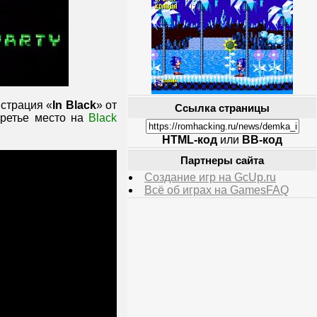
страция «
In Black
» от
Ссылка страницы
третье место на
Black
HTML-код
или
BB-код
Партнеры сайта
Создание игр на GcUp.ru
Всё об играх на GamesFAQ