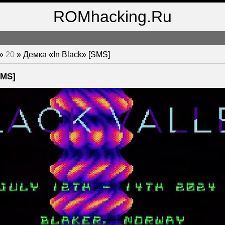
ROMhacking.Ru
»
20
» Демка «In Black» [SMS]
SMS]