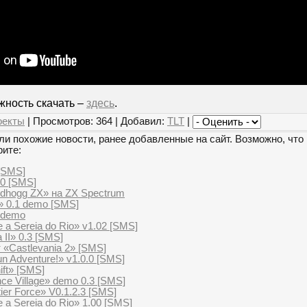
жность скачать –
здесь
.
оекты
| Просмотров: 364 | Добавил:
TLT
|
и похожие новости, ранее добавленные на сайт. Возможно, что 
рите:
[SMS]
00 [SMS]
dhogg ZX» на ZX Spectrum
» 0.1 demo [SMS]
 demo
 a Sereia do Rio» v1.02 [SMS]
 II» 0.3 [SMS]
 «Castlevania 2» [SMS]
n Adventure!» v1.0.0 [SMS]
ift» [SMS]
ce Village» demo 0.3 [SMS]
ier Force» V0.1.2.3 [SMS]
 a Sereia do Rio» 1.00 [SMS]