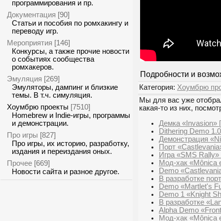
программирования и пр.
Документация
[90]
Статьи и пособия по ромхакингу и
переводу игр.
Мероприятия
[146]
Конкурсы, а также прочие новости
о событиях сообщества
ромхакеров.
Подробности и возмо
Эмуляция
[269]
Категория:
Хоумбрю пр
Эмуляторы, дампинг и близкие
темы. В т.ч. симуляция.
Мы для вас уже отобрал
Хоумбрю проекты
[7510]
какая-то из них, посмот
Homebrew и Indie-игры, программы
Демка «Invasion» 
и демонстрации.
Dithering Demo 1.
Про игры
[827]
Демонстрация «Ni
Про игры, их историю, разработку,
Порт «Castlevania
издания и переиздания оных.
Игра «SMS Rally»
Мод-хак «Mônica e
Прочее
[669]
Demo «Castlevania
Новости сайта и разное другое.
В разработке порт
Demo «Martlet's Fu
Demo 1 «Knight Sh
В разработке «Lan
Alpha Demo «Front
Мод-хак «Mônica e