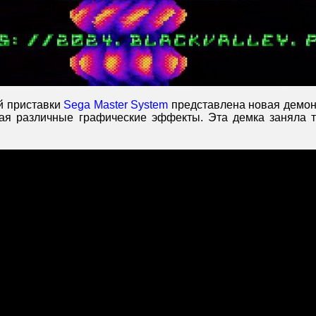
й приставки
Sega Master System
представлена новая демон
ая различные графические эффекты. Эта демка заняла 