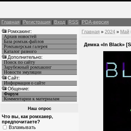
Главная
|
Регистрация
|
Вход
|
RSS
|
PDA-версия
Ромхакинг:
Главная
»
2024
»
Май
Архив новостей
База ромхак-файлов
Демка «In Black» [
Ромхакерская галерея
Каталог разного
Дополнительно:
Поиск по сайту
Зарубежный ромхакинг
Новости эмуляции
Cайт:
Информация о сайте
Общение:
Форум
Комментарии к материалам
Наш опрос
Что вы, как ромхакер,
предпочитаете?
Взламывать