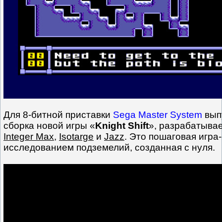
Для 8-битной приставки
Sega Master System
вып
сборка новой игры «
Knight Shift
», разрабатыва
Integer Max
,
Isotarge
и
Jazz
. Это пошаговая игра
исследованием подземелий, созданная с нуля.