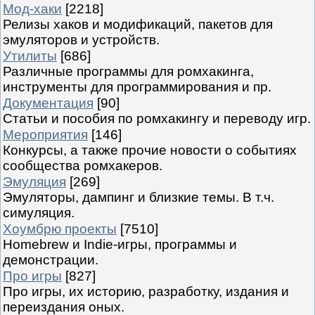
Мод-хаки
[2218]
Релизы хаков и модификаций, пакетов для
эмуляторов и устройств.
Утилиты
[686]
Различные программы для ромхакинга,
инструменты для программирования и пр.
Документация
[90]
Статьи и пособия по ромхакингу и переводу игр.
Мероприятия
[146]
Конкурсы, а также прочие новости о событиях
сообщества ромхакеров.
Эмуляция
[269]
Эмуляторы, дампинг и близкие темы. В т.ч.
симуляция.
Хоумбрю проекты
[7510]
Homebrew и Indie-игры, программы и
демонстрации.
Про игры
[827]
Про игры, их историю, разработку, издания и
переиздания оных.