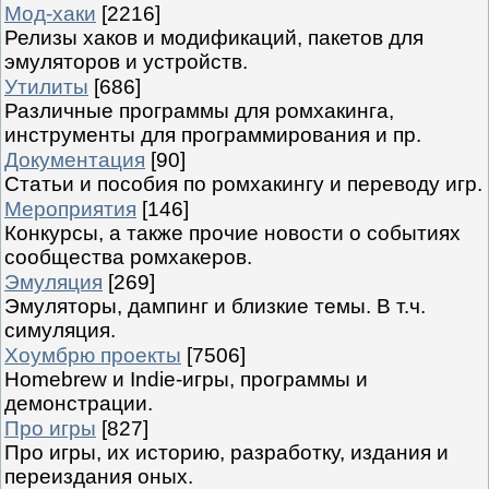
Мод-хаки
[2216]
Релизы хаков и модификаций, пакетов для
эмуляторов и устройств.
Утилиты
[686]
Различные программы для ромхакинга,
инструменты для программирования и пр.
Документация
[90]
Статьи и пособия по ромхакингу и переводу игр.
Мероприятия
[146]
Конкурсы, а также прочие новости о событиях
сообщества ромхакеров.
Эмуляция
[269]
Эмуляторы, дампинг и близкие темы. В т.ч.
симуляция.
Хоумбрю проекты
[7506]
Homebrew и Indie-игры, программы и
демонстрации.
Про игры
[827]
Про игры, их историю, разработку, издания и
переиздания оных.