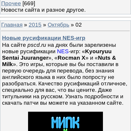
Прочее
[669]
Новости сайта и разное другое.
Главная
»
2015
»
Октябрь
»
02
Новые русификации NES-игр
На сайте
pscd.ru
на днях были зарелизены
новые русификации
NES
-игр: «
Kyouryuu
Sentai Juuranger
», «
Rocman X
» и «
Nuts &
Milk
». Это игры, которые вы бы поставили в
первую очередь для перевода, без знания
английского языка в них было попросту не
разобраться. Качество русификаций отличное,
специально для вас, что вы цените. Даже
титульники на русском. Узнать подробности и
скачать патчи вы можете на указанном сайте.