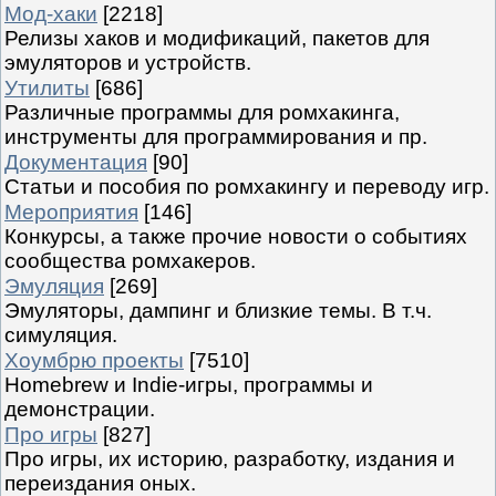
Мод-хаки
[2218]
Релизы хаков и модификаций, пакетов для
эмуляторов и устройств.
Утилиты
[686]
Различные программы для ромхакинга,
инструменты для программирования и пр.
Документация
[90]
Статьи и пособия по ромхакингу и переводу игр.
Мероприятия
[146]
Конкурсы, а также прочие новости о событиях
сообщества ромхакеров.
Эмуляция
[269]
Эмуляторы, дампинг и близкие темы. В т.ч.
симуляция.
Хоумбрю проекты
[7510]
Homebrew и Indie-игры, программы и
демонстрации.
Про игры
[827]
Про игры, их историю, разработку, издания и
переиздания оных.