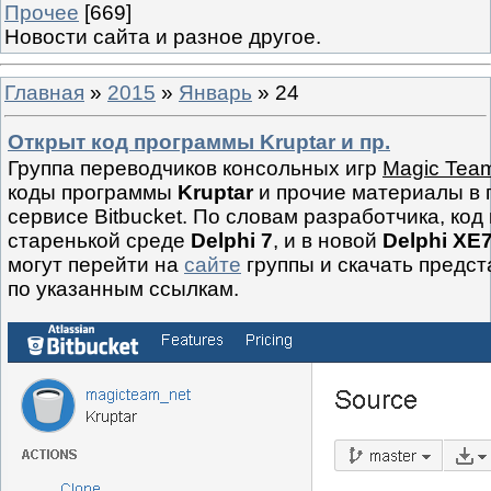
Прочее
[669]
Новости сайта и разное другое.
Главная
»
2015
»
Январь
»
24
Открыт код программы Kruptar и пр.
Группа переводчиков консольных игр
Magic Tea
коды программы
Kruptar
и прочие материалы в 
сервисе Bitbucket. По словам разработчика, код
старенькой среде
Delphi 7
, и в новой
Delphi XE
могут перейти на
сайте
группы и скачать предс
по указанным ссылкам.