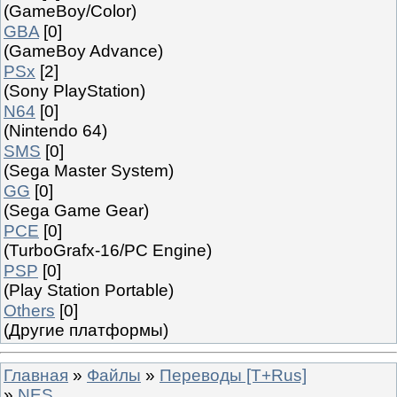
(GameBoy/Color)
GBA
[0]
(GameBoy Advance)
PSx
[2]
(Sony PlayStation)
N64
[0]
(Nintendo 64)
SMS
[0]
(Sega Master System)
GG
[0]
(Sega Game Gear)
PCE
[0]
(TurboGrafx-16/PC Engine)
PSP
[0]
(Play Station Portable)
Others
[0]
(Другие платформы)
Главная
»
Файлы
»
Переводы [T+Rus]
»
NES