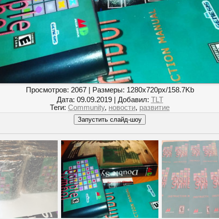
Просмотров
: 2067 |
Размеры
: 1280x720px/158.7Kb
Дата
: 09.09.2019 |
Добавил
:
TLT
Теги
:
Community
,
новости
,
развитие