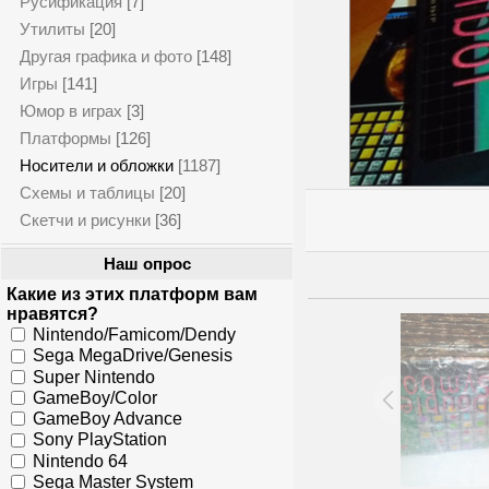
Русификация
[7]
Утилиты
[20]
Другая графика и фото
[148]
Игры
[141]
Юмор в играх
[3]
Платформы
[126]
Носители и обложки
[1187]
Схемы и таблицы
[20]
Скетчи и рисунки
[36]
Наш опрос
Какие из этих платформ вам
нравятся?
Nintendo/Famicom/Dendy
Sega MegaDrive/Genesis
Super Nintendo
GameBoy/Color
GameBoy Advance
Sony PlayStation
Nintendo 64
Sega Master System