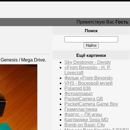
Приветствую Вас
Гость
Поиск
Ещё картинки
enesis / Mega Drive.
Sky Destroyer - Dendy
«From Beyond» - H. P.
Lovecraft
Фильм «From Beyond»
VHS - Восковой музей
Polaroid 636
Фотоаппарат
PocketCamera GB
PocketCamera Game Boy
Грампластинка
Фаргус – ПК игры
Картриджи Sega MD
Bomb on Basic City