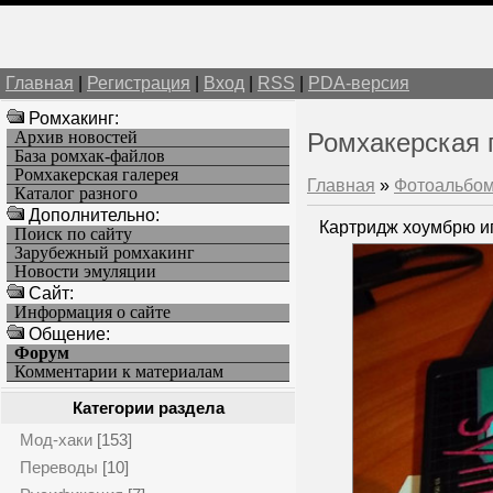
Главная
|
Регистрация
|
Вход
|
RSS
|
PDA-версия
Ромхакинг:
Архив новостей
Ромхакерская 
База ромхак-файлов
Ромхакерская галерея
Главная
»
Фотоальбо
Каталог разного
Дополнительно:
Картридж хоумбрю иг
Поиск по сайту
Зарубежный ромхакинг
Новости эмуляции
Cайт:
Информация о сайте
Общение:
Форум
Комментарии к материалам
Категории раздела
Мод-хаки
[153]
Переводы
[10]