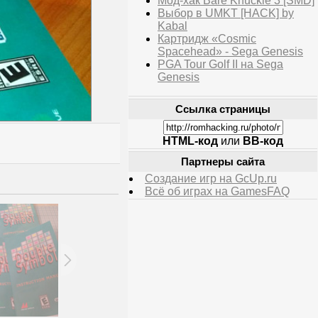
Мод-хак Bare Knuckle 3 [SMD]
Выбор в UMKT [HACK] by
Kabal
Картридж «Cosmic
Spacehead» - Sega Genesis
PGA Tour Golf II на Sega
Genesis
Ссылка страницы
HTML-код
или
BB-код
Партнеры сайта
Создание игр на GcUp.ru
Всё об играх на GamesFAQ