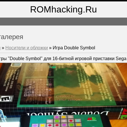
ROMhacking.Ru
галерея
м
»
Носители и обложки
» Игра Double Symbol
ры "Double Symbol" для 16-битной игровой приставки Sega G