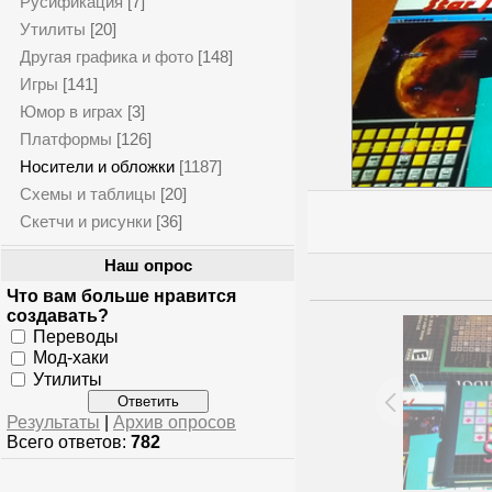
Русификация
[7]
Утилиты
[20]
Другая графика и фото
[148]
Игры
[141]
Юмор в играх
[3]
Платформы
[126]
Носители и обложки
[1187]
Схемы и таблицы
[20]
Скетчи и рисунки
[36]
Наш опрос
Что вам больше нравится
создавать?
Переводы
Мод-хаки
Утилиты
Результаты
|
Архив опросов
Всего ответов:
782