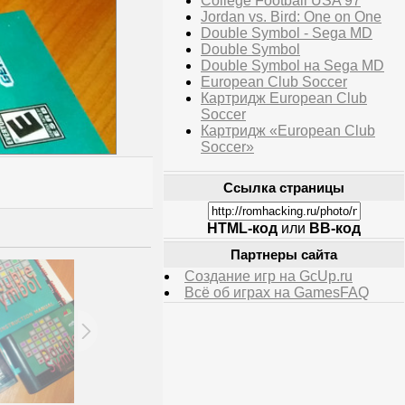
College Football USA 97
Jordan vs. Bird: One on One
Double Symbol - Sega MD
Double Symbol
Double Symbol на Sega MD
European Club Soccer
Картридж European Club
Soccer
Картридж «European Club
Soccer»
Ссылка страницы
HTML-код
или
BB-код
Партнеры сайта
Создание игр на GcUp.ru
Всё об играх на GamesFAQ