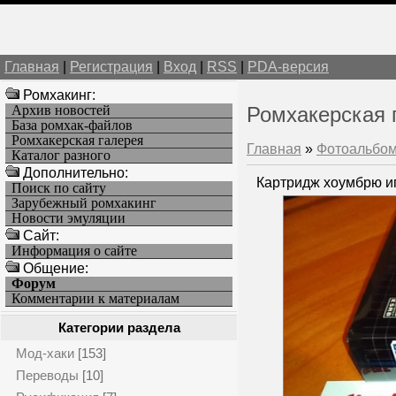
Главная
|
Регистрация
|
Вход
|
RSS
|
PDA-версия
Ромхакинг:
Архив новостей
Ромхакерская 
База ромхак-файлов
Ромхакерская галерея
Главная
»
Фотоальбо
Каталог разного
Дополнительно:
Картридж хоумбрю иг
Поиск по сайту
Зарубежный ромхакинг
Новости эмуляции
Cайт:
Информация о сайте
Общение:
Форум
Комментарии к материалам
Категории раздела
Мод-хаки
[153]
Переводы
[10]