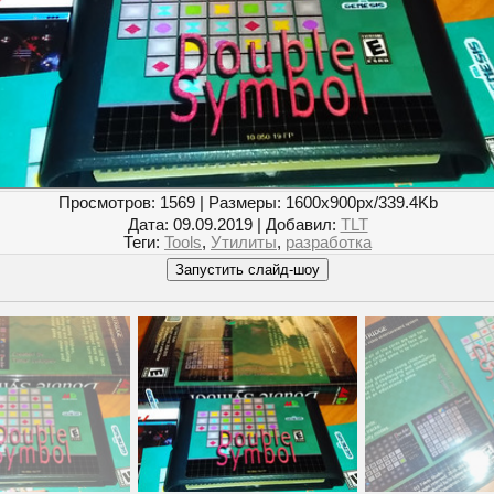
Просмотров
: 1569 |
Размеры
: 1600x900px/339.4Kb
Дата
: 09.09.2019 |
Добавил
:
TLT
Теги
:
Tools
,
Утилиты
,
разработка