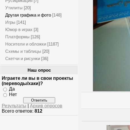
Русификация
[7]
Утилиты
[20]
Другая графика и фото
[148]
Игры
[141]
Юмор в играх
[3]
Платформы
[126]
Носители и обложки
[1187]
Схемы и таблицы
[20]
Скетчи и рисунки
[36]
Наш опрос
Играете ли вы в свои проекты
(переводы/хаки)?
Да
Нет
Результаты
|
Архив опросов
Всего ответов:
812