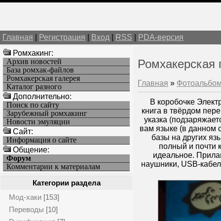
Главная
|
Регистрация
|
Вход
|
RSS
|
PDA-версия
Ромхакинг:
Архив новостей
Ромхакерская 
База ромхак-файлов
Ромхакерская галерея
Главная
»
Фотоальбо
Каталог разного
Дополнительно:
В коробочке Элект
Поиск по сайту
книга в твёрдом пере
Зарубежный ромхакинг
указка (подзаряжает
Новости эмуляции
вам языке (в данном 
Cайт:
базы на других язы
Информация о сайте
полный и почти к
Общение:
идеальное. Прилаг
Форум
наушники, USB-кабели
Комментарии к материалам
Категории раздела
Мод-хаки
[153]
Переводы
[10]