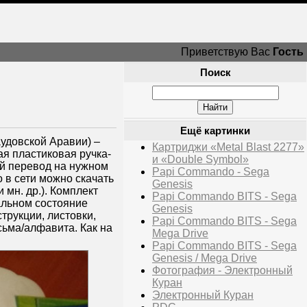
Приветствую Вас
Гость
Поиск
Ещё картинки
удовской Аравии) –
Картриджи «Metal Blast 2277»
ая пластиковая ручка-
и «Double Symbol»
ой перевод на нужном
Papi Commando - Sega
 в сети можно скачать
Genesis
 мн. др.). Комплект
Papi Commando BITS - Sega
тальном состояние
Genesis
трукции, листовки,
Papi Commando BITS - Sega
сьма/алфавита. Как на
Mega Drive
Papi Commando BITS - Sega
Genesis / Mega Drive
Фотография - Электронный
Куран
Электронный Куран