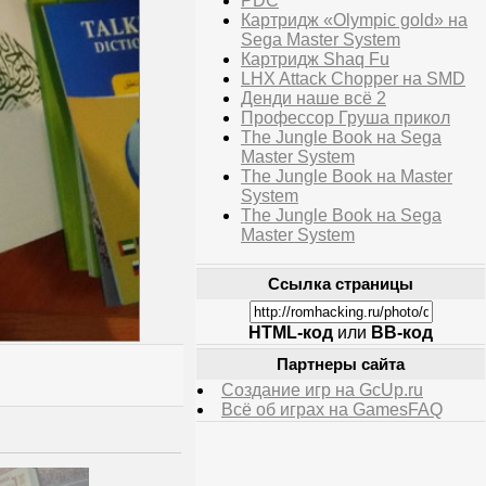
PDC
Картридж «Olympic gold» на
Sega Master System
Картридж Shaq Fu
LHX Attack Chopper на SMD
Денди наше всё 2
Профессор Груша прикол
The Jungle Book на Sega
Master System
The Jungle Book на Master
System
The Jungle Book на Sega
Master System
Ссылка страницы
HTML-код
или
BB-код
Партнеры сайта
Создание игр на GcUp.ru
Всё об играх на GamesFAQ