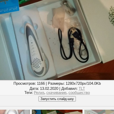
Просмотров
: 1166 |
Размеры
: 1280x720px/104.0Kb
Дата
: 13.02.2020 |
Добавил
:
TLT
Теги
:
Релиз
,
скачивание
,
сообщество