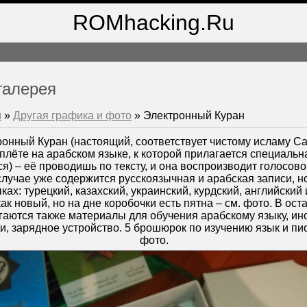
ROMhacking.Ru
галерея
м
»
Другая графика и фото
» Электронный Куран
ронный Куран (настоящий, соответствует чистому исламу Са
плёте на арабском языке, к которой прилагается специальн
ся) – её проводишь по тексту, и она воспроизводит голосов
случае уже содержится русскоязычная и арабская записи, но
ках: турецкий, казахский, украинский, курдский, английский и
ак новый, но на дне коробочки есть пятна – см. фото. В ос
аются также материалы для обучения арабскому языку, инс
, зарядное устройство. 5 брошюрок по изучению язык и пи
фото.