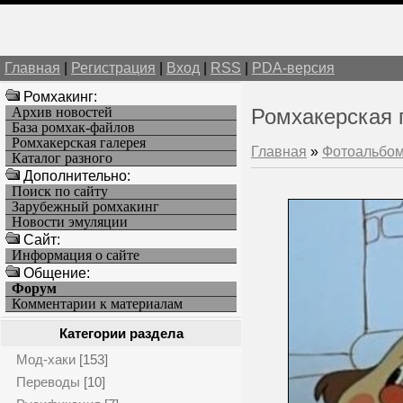
Главная
|
Регистрация
|
Вход
|
RSS
|
PDA-версия
Ромхакинг:
Архив новостей
Ромхакерская 
База ромхак-файлов
Ромхакерская галерея
Главная
»
Фотоальбо
Каталог разного
Дополнительно:
Поиск по сайту
Зарубежный ромхакинг
Новости эмуляции
Cайт:
Информация о сайте
Общение:
Форум
Комментарии к материалам
Категории раздела
Мод-хаки
[153]
Переводы
[10]