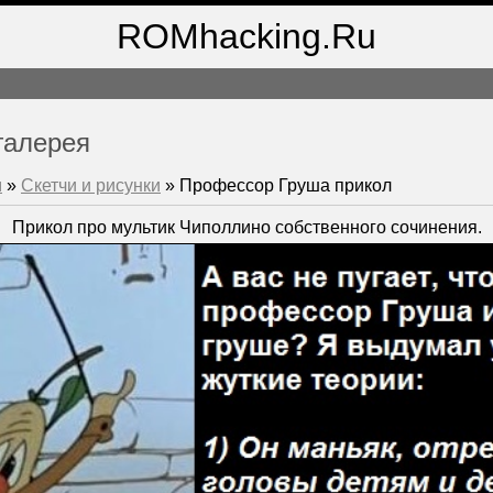
ROMhacking.Ru
галерея
м
»
Скетчи и рисунки
» Профессор Груша прикол
Прикол про мультик Чиполлино собственного сочинения.