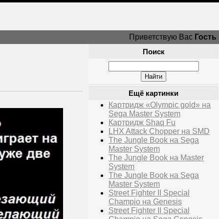
Приветствую Вас
Гость
Поиск
Ещё картинки
Картридж «Olympic gold» на
Sega Master System
Картридж Shaq Fu
LHX Attack Chopper на SMD
The Jungle Book на Sega
Master System
The Jungle Book на Master
System
The Jungle Book на Sega
Master System
Street Fighter II Special
Champio на Genesis
Street Fighter II Special