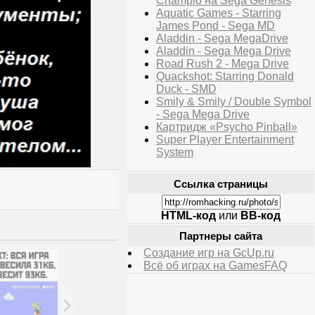
Champio на Sega Genesis
Aquatic Games - Starring
James Pond - Sega MD
Aladdin - Sega MegaDrive
Aladdin - Sega Mega Drive
Road Rush 2 - Mega Drive
Quackshot: Starring Donald
Duck - SMD
Smily & Smily / Double Symbol
- Sega Mega Drive
Картридж «Psycho Pinball»
Super Player Entertainment
System
Ссылка страницы
HTML-код
или
BB-код
Партнеры сайта
Создание игр на GcUp.ru
Всё об играх на GamesFAQ