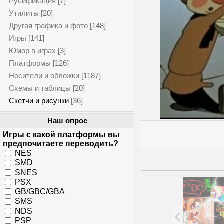
Русификация
[7]
Утилиты
[20]
Другая графика и фото
[148]
Игры
[141]
Юмор в играх
[3]
Платформы
[126]
Носители и обложки
[1187]
Схемы и таблицы
[20]
Скетчи и рисунки
[36]
Наш опрос
Игры с какой платформы вы
предпочитаете переводить?
NES
SMD
SNES
PSX
GB/GBC/GBA
SMS
NDS
PSP