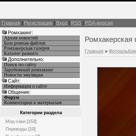
Главная
|
Регистрация
|
Вход
|
RSS
|
PDA-версия
Ромхакинг:
Архив новостей
Ромхакерская 
База ромхак-файлов
Ромхакерская галерея
Главная
»
Фотоальбо
Каталог разного
Дополнительно:
Поиск по сайту
Зарубежный ромхакинг
Новости эмуляции
Cайт:
Информация о сайте
Общение:
Форум
Комментарии к материалам
Категории раздела
Мод-хаки
[153]
Переводы
[10]