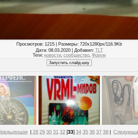
Просмотров
: 1215 |
Размеры
: 720x1280px/116.9Kb
Дата
: 08.03.2020 |
Добавил
:
TLT
Теги
:
новости
,
сообщество
,
Форум
Предыдущая
|
28
29
30
31
32
[
33
]
34
35
36
37
38
|
Следующа