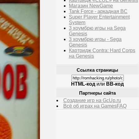
Картридж «CLUE» на Genesis
Магазин NewGame
Tank Force - аркадная BC
Super Player Entertainment
System
3 хоумбрю игры на Sega
Genesis
3 хоумбрю игры - Sega
Genesis
Картридж Contra: Hard Corps
на Genesis
Ссылка страницы
HTML-код
или
BB-код
Партнеры сайта
Создание игр на GcUp.ru
Всё об играх на GamesFAQ