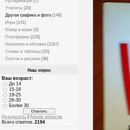
Русификация
[7]
Утилиты
[20]
Другая графика и фото
[148]
Игры
[141]
Юмор в играх
[3]
Платформы
[126]
Носители и обложки
[1187]
Схемы и таблицы
[20]
Скетчи и рисунки
[36]
Наш опрос
Ваш возраст:
До 14
15-18
19-25
26-30
Более 30
Результаты
|
Архив опросов
Всего ответов:
2194