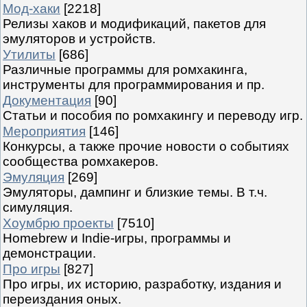
Мод-хаки
[2218]
Релизы хаков и модификаций, пакетов для
эмуляторов и устройств.
Утилиты
[686]
Различные программы для ромхакинга,
инструменты для программирования и пр.
Документация
[90]
Статьи и пособия по ромхакингу и переводу игр.
Мероприятия
[146]
Конкурсы, а также прочие новости о событиях
сообщества ромхакеров.
Эмуляция
[269]
Эмуляторы, дампинг и близкие темы. В т.ч.
симуляция.
Хоумбрю проекты
[7510]
Homebrew и Indie-игры, программы и
демонстрации.
Про игры
[827]
Про игры, их историю, разработку, издания и
переиздания оных.