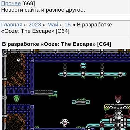
Прочее
[669]
Новости сайта и разное другое.
Главная
»
2023
»
Май
»
15
» В разработке
«Ooze: The Escape» [C64]
В разработке «Ooze: The Escape» [C64]