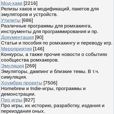
Мод-хаки
[2216]
Релизы хаков и модификаций, пакетов для
эмуляторов и устройств.
Утилиты
[686]
Различные программы для ромхакинга,
инструменты для программирования и пр.
Документация
[90]
Статьи и пособия по ромхакингу и переводу игр.
Мероприятия
[146]
Конкурсы, а также прочие новости о событиях
сообщества ромхакеров.
Эмуляция
[269]
Эмуляторы, дампинг и близкие темы. В т.ч.
симуляция.
Хоумбрю проекты
[7506]
Homebrew и Indie-игры, программы и
демонстрации.
Про игры
[827]
Про игры, их историю, разработку, издания и
переиздания оных.