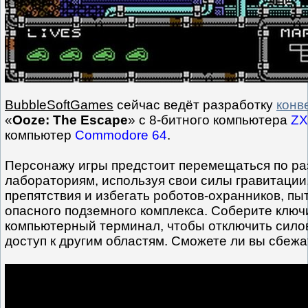
BubbleSoftGames
сейчас ведёт разработку
конв
«
Ooze: The Escape
» с 8-битного компьютера
ZX
компьютер
Commodore 64
.
Персонажу игры предстоит перемещаться по р
лабораториям, используя свои силы гравитации
препятствия и избегать роботов-охранников, пы
опасного подземного комплекса. Соберите ключи
компьютерный терминал, чтобы отключить силов
доступ к другим областям. Сможете ли вы сбежа