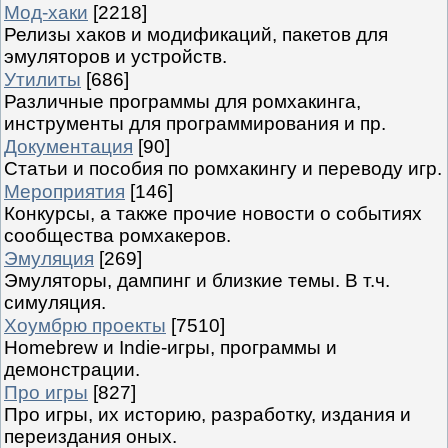
Мод-хаки
[2218]
Релизы хаков и модификаций, пакетов для
эмуляторов и устройств.
Утилиты
[686]
Различные программы для ромхакинга,
инструменты для программирования и пр.
Документация
[90]
Статьи и пособия по ромхакингу и переводу игр.
Мероприятия
[146]
Конкурсы, а также прочие новости о событиях
сообщества ромхакеров.
Эмуляция
[269]
Эмуляторы, дампинг и близкие темы. В т.ч.
симуляция.
Хоумбрю проекты
[7510]
Homebrew и Indie-игры, программы и
демонстрации.
Про игры
[827]
Про игры, их историю, разработку, издания и
переиздания оных.