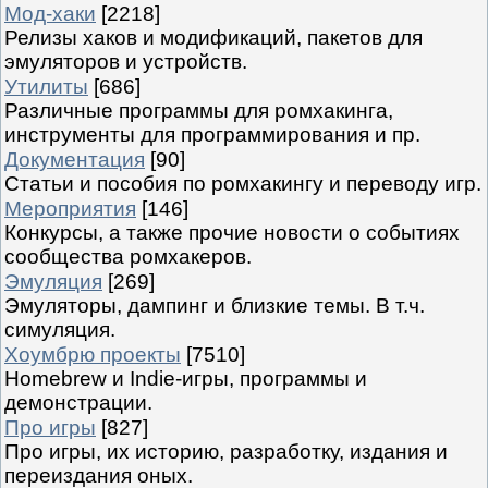
Мод-хаки
[2218]
Релизы хаков и модификаций, пакетов для
эмуляторов и устройств.
Утилиты
[686]
Различные программы для ромхакинга,
инструменты для программирования и пр.
Документация
[90]
Статьи и пособия по ромхакингу и переводу игр.
Мероприятия
[146]
Конкурсы, а также прочие новости о событиях
сообщества ромхакеров.
Эмуляция
[269]
Эмуляторы, дампинг и близкие темы. В т.ч.
симуляция.
Хоумбрю проекты
[7510]
Homebrew и Indie-игры, программы и
демонстрации.
Про игры
[827]
Про игры, их историю, разработку, издания и
переиздания оных.