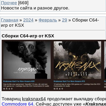
Прочее
[669]
Новости сайта и разное другое.
Главная
»
2024
»
Февраль
»
29
» Сборки C64-
игр от KSX
Сборки C64-игр от KSX
Товарищ
kraksnax64
продолжает выкладку сборн
Commodore 64
. Сейчас доступен уже «
Kraksnax