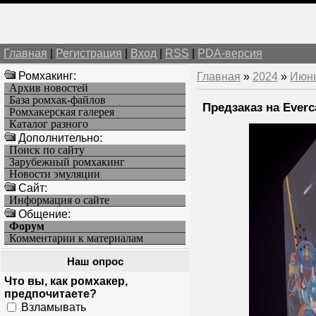
Главная
|
Регистрация
|
Вход
|
RSS
|
PDA-версия
Ромхакинг:
Главная
»
2024
»
Июн
Архив новостей
База ромхак-файлов
Предзаказ на Everc
Ромхакерская галерея
Каталог разного
Дополнительно:
Поиск по сайту
Зарубежный ромхакинг
Новости эмуляции
Cайт:
Информация о сайте
Общение:
Форум
Комментарии к материалам
Наш опрос
Что вы, как ромхакер,
предпочитаете?
Взламывать