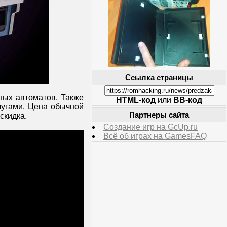
Ссылка страницы
ных автоматов. Также
HTML-код
или
BB-код
угами. Цена обычной
Партнеры сайта
скидка.
Создание игр на GcUp.ru
Всё об играх на GamesFAQ