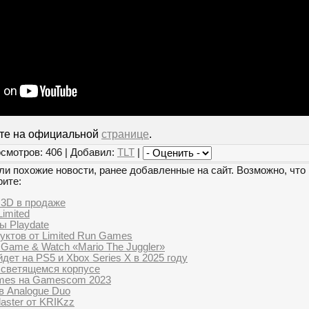
йте на официальной
странице
.
смотров: 406 | Добавил:
TLT
|
и похожие новости, ранее добавленные на сайт. Возможно, что 
рите:
 3D в продаже
Limited
ы Playdate
уктов от Limited Run Games
 Game & Watch «Mario The Juggler»
дет на PS5 и Xbox Series X в 2025 году
в светящемся корпусе
Games на Gamescom 2023
в Analogue Duo
aster от KRIKzz