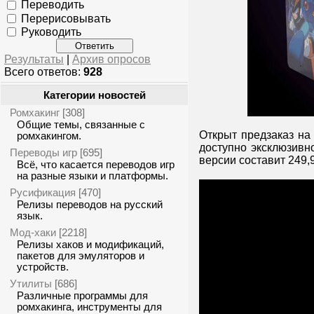
Переводить
Перерисовывать
Руководить
Результаты
|
Архив опросов
Всего ответов:
928
Категории новостей
Ромхакинг
[308]
Общие темы, связанные с
Открыт предзаказ на
ромхакингом.
доступно эксклюзивн
Переводы игр
[695]
версии составит 249,
Всё, что касается переводов игр
на разные языки и платформы.
Русификация
[470]
Релизы переводов на русский
язык.
Мод-хаки
[2218]
Релизы хаков и модификаций,
пакетов для эмуляторов и
устройств.
Утилиты
[686]
Различные программы для
ромхакинга, инструменты для