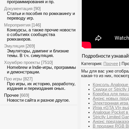
программирования и пр.
Документация
[90]
Статьи и пособия по ромхакингу и
переводу игр.
Мероприятия
[146]
Конкурсы, а также прочие новости
о событиях сообщества
ромхакеров.
Эмуляция
[269]
Эмуляторы, дампинг и близкие
темы. В т.ч. симуляция.
Подробности узнава
Хоумбрю проекты
[7510]
Категория:
Прочее
| Про
Homebrew и Indie-игры, программы
Мы для вас уже отобрал
и демонстрации.
какая-то из них, посмот
Про игры
[827]
Про игры, их историю, разработку,
Консоль Analogue
издания и переиздания оных.
Скидки от Strictly 
Коробка для пицц
Прочее
[669]
Анонс новых прод
Новости сайта и разное другое.
Электронная игра
Игра «GTA VI» вый
Analogue Pocket 
Strictly Limited 
Анонс предзаказо
В продаже RGB Bl