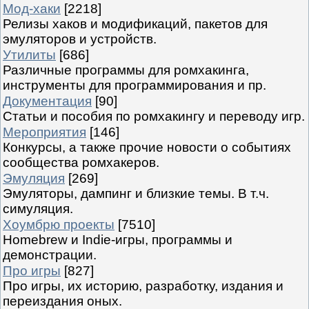
Мод-хаки
[2218]
Релизы хаков и модификаций, пакетов для
эмуляторов и устройств.
Утилиты
[686]
Различные программы для ромхакинга,
инструменты для программирования и пр.
Документация
[90]
Статьи и пособия по ромхакингу и переводу игр.
Мероприятия
[146]
Конкурсы, а также прочие новости о событиях
сообщества ромхакеров.
Эмуляция
[269]
Эмуляторы, дампинг и близкие темы. В т.ч.
симуляция.
Хоумбрю проекты
[7510]
Homebrew и Indie-игры, программы и
демонстрации.
Про игры
[827]
Про игры, их историю, разработку, издания и
переиздания оных.