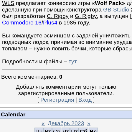
WLS
предлагает конверсию игры «
Wolf Pack
» д
сделанную при помощи конструктора
GB-Studio
был разработан
C. Rigby
и
G. Rigby
, а выпущен
Commodore 16
/
Plus4
в 1985 году.
Вы командуете эсминцем с задачей уничтожить
подводных лодок, принимая во внимание ухуд
топливом – нужно ловить бочки, которые сбрас
Подробности и файлы –
тут
.
Всего комментариев
:
0
Добавлять комментарии могут только
зарегистрированные пользователи.
[
Регистрация
|
Вход
]
Calendar
«
Декабрь 2023
»
Пн
Вт
Ср
Чт
Пт
Сб
Вс