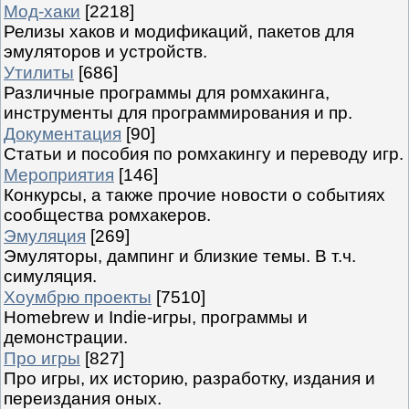
Мод-хаки
[2218]
Релизы хаков и модификаций, пакетов для
эмуляторов и устройств.
Утилиты
[686]
Различные программы для ромхакинга,
инструменты для программирования и пр.
Документация
[90]
Статьи и пособия по ромхакингу и переводу игр.
Мероприятия
[146]
Конкурсы, а также прочие новости о событиях
сообщества ромхакеров.
Эмуляция
[269]
Эмуляторы, дампинг и близкие темы. В т.ч.
симуляция.
Хоумбрю проекты
[7510]
Homebrew и Indie-игры, программы и
демонстрации.
Про игры
[827]
Про игры, их историю, разработку, издания и
переиздания оных.