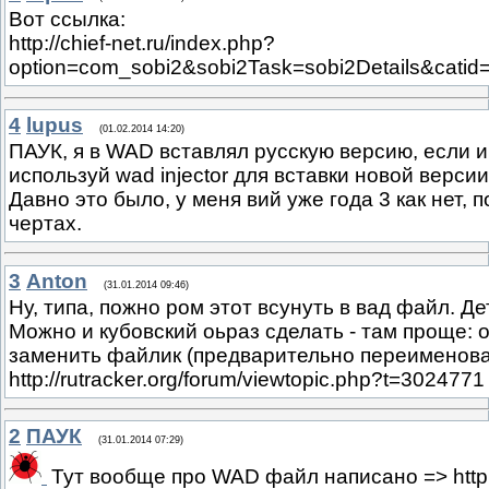
Вот ссылка:
http://chief-net.ru/index.php?
option=com_sobi2&sobi2Task=sobi2Details&catid
4
lupus
(01.02.2014 14:20)
ПАУК, я в WAD вставлял русскую версию, если и
используй wad injector для вставки новой верси
Давно это было, у меня вий уже года 3 как нет,
чертах.
3
Anton
(31.01.2014 09:46)
Ну, типа, пожно ром этот всунуть в вад файл. Де
Можно и кубовский оьраз сделать - там проще: о
заменить файлик (предварительно переименовав
http://rutracker.org/forum/viewtopic.php?t=3024771
2
ПАУК
(31.01.2014 07:29)
Тут вообще про WAD файл написано => http://