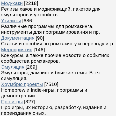
Мод-хаки
[2218]
Релизы хаков и модификаций, пакетов для
эмуляторов и устройств.
Утилиты
[686]
Различные программы для ромхакинга,
инструменты для программирования и пр.
Документация
[90]
Статьи и пособия по ромхакингу и переводу игр.
Мероприятия
[146]
Конкурсы, а также прочие новости о событиях
сообщества ромхакеров.
Эмуляция
[269]
Эмуляторы, дампинг и близкие темы. В т.ч.
симуляция.
Хоумбрю проекты
[7510]
Homebrew и Indie-игры, программы и
демонстрации.
Про игры
[827]
Про игры, их историю, разработку, издания и
переиздания оных.