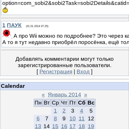
option=com_sobi2&sobi2Task=sobi2Details&catid
1
ПАУК
(31.01.2014 07:25)
А про Wii можно по подробнее? Это через к
А то я тут недавно приобрёл поросёнка, ещё то
Добавлять комментарии могут только
зарегистрированные пользователи.
[
Регистрация
|
Вход
]
Calendar
«
Январь 2014
»
Пн
Вт
Ср
Чт
Пт
Сб
Вс
1
2
3
4
5
6
7
8
9
10
11
12
13
14
15
16
17
18
19