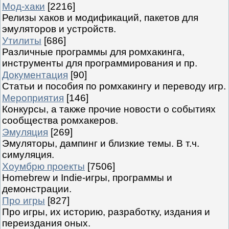
Мод-хаки
[2216]
Релизы хаков и модификаций, пакетов для
эмуляторов и устройств.
Утилиты
[686]
Различные программы для ромхакинга,
инструменты для программирования и пр.
Документация
[90]
Статьи и пособия по ромхакингу и переводу игр.
Мероприятия
[146]
Конкурсы, а также прочие новости о событиях
сообщества ромхакеров.
Эмуляция
[269]
Эмуляторы, дампинг и близкие темы. В т.ч.
симуляция.
Хоумбрю проекты
[7506]
Homebrew и Indie-игры, программы и
демонстрации.
Про игры
[827]
Про игры, их историю, разработку, издания и
переиздания оных.