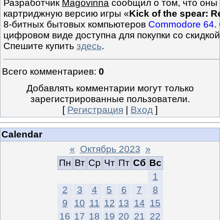
Разработчик
Magovinna
сообщил о том, что оны
картриджную версию игры «
Kick of the spear: R
8-битных бытовых компьютеров
Commodore 64
.
цифровом виде доступна для покупки со скидкой 
Спешите купить
здесь
.
Всего комментариев
:
0
Добавлять комментарии могут только
зарегистрированные пользователи.
[
Регистрация
|
Вход
]
Calendar
«
Октябрь 2023
»
Пн
Вт
Ср
Чт
Пт
Сб
Вс
1
2
3
4
5
6
7
8
9
10
11
12
13
14
15
16
17
18
19
20
21
22