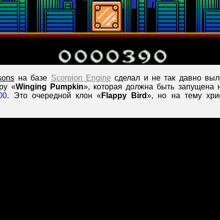
sons
на базе
Scorpion Engine
сделал и не так давно выл
ру «
Winging Pumpkin
», которая должна быть запущена 
00
. Это очередной клон «
Flappy Bird
», но на тему хри