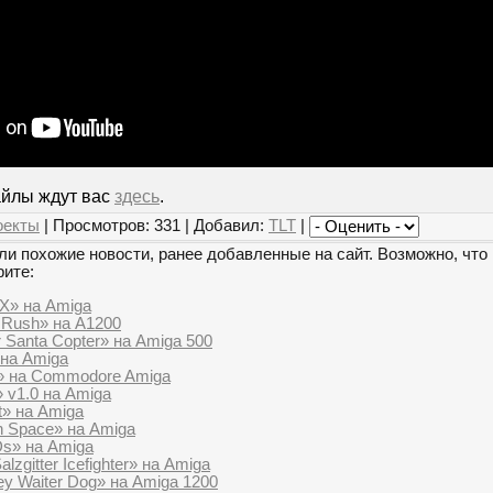
айлы ждут вас
здесь
.
оекты
| Просмотров: 331 | Добавил:
TLT
|
и похожие новости, ранее добавленные на сайт. Возможно, что 
рите:
 X» на Amiga
 Rush» на A1200
 Santa Copter» на Amiga 500
 на Amiga
» на Commodore Amiga
 v1.0 на Amiga
t» на Amiga
 in Space» на Amiga
Ds» на Amiga
lzgitter Icefighter» на Amiga
ey Waiter Dog» на Amiga 1200