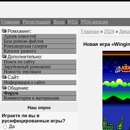
Главная
|
Регистрация
|
Вход
|
RSS
|
PDA-версия
Ромхакинг:
Главная
»
2024
»
Дека
Архив новостей
База ромхак-файлов
Новая игра «Wingi
Ромхакерская галерея
Каталог разного
Дополнительно:
Поиск по сайту
Зарубежный ромхакинг
Новости эмуляции
Cайт:
Информация о сайте
Общение:
Форум
Комментарии к материалам
Наш опрос
Играете ли вы в
русифицированные игры?
Да