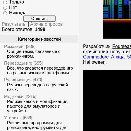
Только
Нет
Никогда
Результаты
|
Архив опросов
Всего ответов:
1498
Категории новостей
Ромхакинг
Разработчик
Foursea
[308]
Общие темы, связанные с
скачивания новую иг
ромхакингом.
Commodore Amiga 5
Halloween.
Переводы игр
[695]
Всё, что касается переводов игр
на разные языки и платформы.
Русификация
[470]
Релизы переводов на русский
язык.
Мод-хаки
[2216]
Релизы хаков и модификаций,
пакетов для эмуляторов и
устройств.
Утилиты
[686]
Различные программы для
ромхакинга, инструменты для