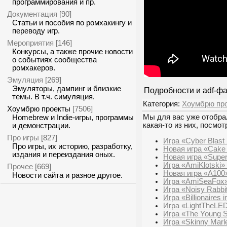
программирования и пр.
Документация
[90]
Статьи и пособия по ромхакингу и
переводу игр.
Мероприятия
[146]
Конкурсы, а также прочие новости
о событиях сообщества
ромхакеров.
Эмуляция
[269]
Эмуляторы, дампинг и близкие
Подробности и adf-ф
темы. В т.ч. симуляция.
Категория:
Хоумбрю пр
Хоумбрю проекты
[7506]
Мы для вас уже отобрал
Homebrew и Indie-игры, программы
какая-то из них, посмот
и демонстрации.
Про игры
[827]
Игра «Cyber Blast
Про игры, их историю, разработку,
Новая игра «Cake
издания и переиздания оных.
Новая игра «Super
Игра «AmiKlotski»
Прочее
[669]
Новая игра «A100
Новости сайта и разное другое.
Игра «AmiSeaFox»
Игра «Noisy Rabbi
Игра «Billionaires
Игра «LightTheLE
Игра «The Young Sa
Игра «Skinny Marl