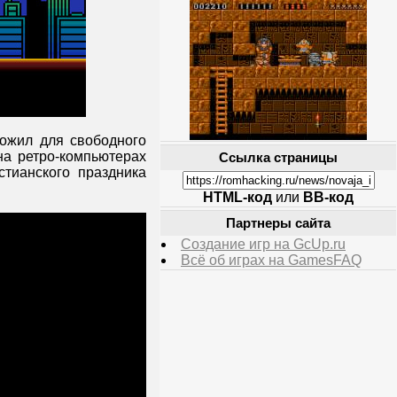
ожил для свободного
на ретро-компьютерах
Ссылка страницы
стианского праздника
HTML-код
или
BB-код
Партнеры сайта
Создание игр на GcUp.ru
Всё об играх на GamesFAQ