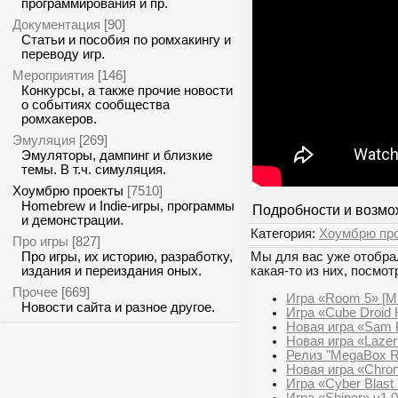
программирования и пр.
Документация
[90]
Статьи и пособия по ромхакингу и
переводу игр.
Мероприятия
[146]
Конкурсы, а также прочие новости
о событиях сообщества
ромхакеров.
Эмуляция
[269]
Эмуляторы, дампинг и близкие
темы. В т.ч. симуляция.
Хоумбрю проекты
[7510]
Homebrew и Indie-игры, программы
Подробности и возмо
и демонстрации.
Категория:
Хоумбрю пр
Про игры
[827]
Про игры, их историю, разработку,
Мы для вас уже отобрал
издания и переиздания оных.
какая-то из них, посмот
Прочее
[669]
Игра «Room 5» [M
Новости сайта и разное другое.
Игра «Cube Droid 
Новая игра «Sam P
Новая игра «Laze
Релиз "MegaBox R
Новая игра «Chro
Игра «Cyber Blast
Игра «Shiper» v1.