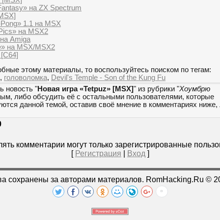
Fantasy» на ZX Spectrum
[MSX]
-Pong» 1.1 на MSX
 Pics» на MSX2
 на Amiga
de» на MSX/MSX2
 [C64]
бные этому материалы, то воспользуйтесь поиском по тегам:
,
головоломка
,
Devil's Temple - Son of the Kung Fu
ь новость "
Новая игра «Tetpuz» [MSX]
" из рубрики "
Хоумбрю
мым, либо обсудить её с остальными пользователями, которые
уются данной темой, оставив своё мнение в комментариях ниже,
0
ять комментарии могут только зарегистрированные пользо
[
Регистрация
|
Вход
]
ва сохранены за авторами материалов. RomHacking.Ru © 2