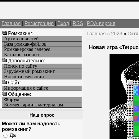
Главная
|
Регистрация
|
Вход
|
RSS
|
PDA-версия
Ромхакинг:
Главная
»
2023
»
Октя
Архив новостей
База ромхак-файлов
Новая игра «Tetpuz
Ромхакерская галерея
Каталог разного
Дополнительно:
Поиск по сайту
Зарубежный ромхакинг
Новости эмуляции
Cайт:
Информация о сайте
Общение:
Форум
Комментарии к материалам
Наш опрос
Может ли вам надоесть
ромхакинг?
Да