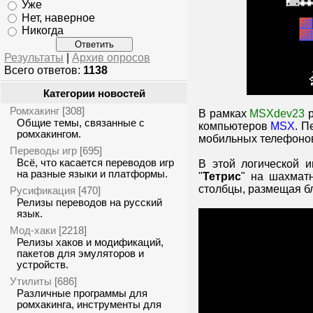
Уже
Нет, наверное
Никогда
Результаты
|
Архив опросов
Всего ответов:
1138
Категории новостей
Ромхакинг
[308]
В рамках
MSXdev23
р
Общие темы, связанные с
компьютеров
MSX
. П
ромхакингом.
мобильных телефонов
Переводы игр
[695]
Всё, что касается переводов игр
В этой логической 
на разные языки и платформы.
"
Тетрис
" на шахмат
столбцы, размещая бл
Русификация
[470]
Релизы переводов на русский
язык.
Мод-хаки
[2218]
Релизы хаков и модификаций,
пакетов для эмуляторов и
устройств.
Утилиты
[686]
Различные программы для
ромхакинга, инструменты для