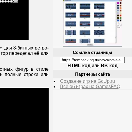
z
» для 8-битных ретро-
Ссылка страницы
втор переделал её для
HTML-код
или
BB-код
естных фигур в стиле
ь полные строки или
Партнеры сайта
Создание игр на GcUp.ru
Всё об играх на GamesFAQ