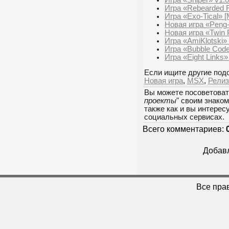
Игра «Rebearded 
Игра «Exo-Tical» 
Новая игра «Peng
Новая игра «Twin
Игра «AmiKlotski»
Игра «Bubble Co
Игра «Eight Links»
Если ищите другие подо
Новая игра
,
MSX
,
Релиз
Вы можете посоветоват
проекты
" своим знако
также как и вы интерес
социальных сервисах.
Всего комментариев:
Добавл
Все пра