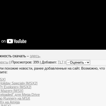
жность скачать –
здесь
.
оекты
| Просмотров: 399 | Добавил:
TLT
|
и похожие новости, ранее добавленные на сайт. Возможно, что 
рите:
SX]
Holiday Special» [MSX2]
r Explorer» [MSX2]
r Mazer» [MSX]
eloaded" для Mega Drive
no Runner» на MSX
 X» на Amiga
0 [MSX]