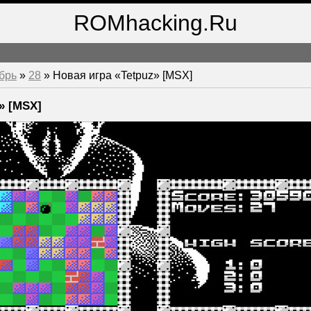
ROMhacking.Ru
брь
»
28
» Новая игра «Tetpuz» [MSX]
» [MSX]