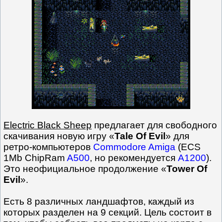
Electric Black Sheep
предлагает для свободного
скачивания новую игру «
Tale Of Evil
» для
ретро-компьютеров
Commodore Amiga
(ECS
1Mb ChipRam
A500
, но рекомендуется
A1200
).
Это неофициальное продолжение «
Tower Of
Evil
».
Есть 8 различных ландшафтов, каждый из
которых разделен на 9 секций. Цель состоит в