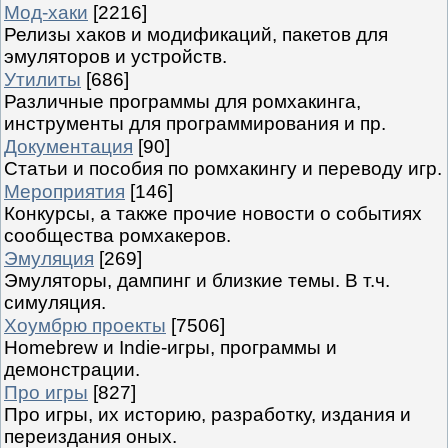
Мод-хаки
[2216]
Релизы хаков и модификаций, пакетов для
эмуляторов и устройств.
Утилиты
[686]
Различные программы для ромхакинга,
инструменты для программирования и пр.
Документация
[90]
Статьи и пособия по ромхакингу и переводу игр.
Мероприятия
[146]
Конкурсы, а также прочие новости о событиях
сообщества ромхакеров.
Эмуляция
[269]
Эмуляторы, дампинг и близкие темы. В т.ч.
симуляция.
Хоумбрю проекты
[7506]
Homebrew и Indie-игры, программы и
демонстрации.
Про игры
[827]
Про игры, их историю, разработку, издания и
переиздания оных.