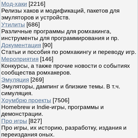
Мод-хаки
[2216]
Релизы хаков и модификаций, пакетов для
эмуляторов и устройств.
Утилиты
[686]
Различные программы для ромхакинга,
инструменты для программирования и пр.
Документация
[90]
Статьи и пособия по ромхакингу и переводу игр.
Мероприятия
[146]
Конкурсы, а также прочие новости о событиях
сообщества ромхакеров.
Эмуляция
[269]
Эмуляторы, дампинг и близкие темы. В т.ч.
симуляция.
Хоумбрю проекты
[7506]
Homebrew и Indie-игры, программы и
демонстрации.
Про игры
[827]
Про игры, их историю, разработку, издания и
переиздания оных.