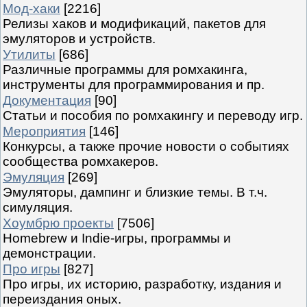
Мод-хаки
[2216]
Релизы хаков и модификаций, пакетов для
эмуляторов и устройств.
Утилиты
[686]
Различные программы для ромхакинга,
инструменты для программирования и пр.
Документация
[90]
Статьи и пособия по ромхакингу и переводу игр.
Мероприятия
[146]
Конкурсы, а также прочие новости о событиях
сообщества ромхакеров.
Эмуляция
[269]
Эмуляторы, дампинг и близкие темы. В т.ч.
симуляция.
Хоумбрю проекты
[7506]
Homebrew и Indie-игры, программы и
демонстрации.
Про игры
[827]
Про игры, их историю, разработку, издания и
переиздания оных.