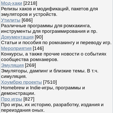
Мод-хаки
[2218]
Релизы хаков и модификаций, пакетов для
эмуляторов и устройств.
Утилиты
[686]
Различные программы для ромхакинга,
инструменты для программирования и пр.
Документация
[90]
Статьи и пособия по ромхакингу и переводу игр.
Мероприятия
[146]
Конкурсы, а также прочие новости о событиях
сообщества ромхакеров.
Эмуляция
[269]
Эмуляторы, дампинг и близкие темы. В т.ч.
симуляция.
Хоумбрю проекты
[7510]
Homebrew и Indie-игры, программы и
демонстрации.
Про игры
[827]
Про игры, их историю, разработку, издания и
переиздания оных.