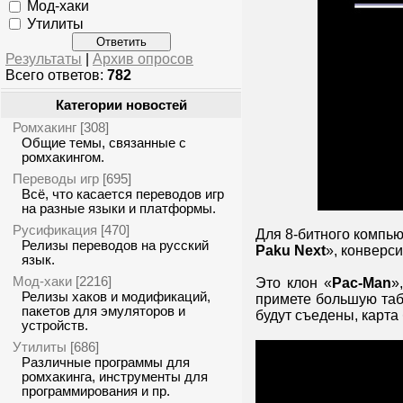
Мод-хаки
Утилиты
Результаты
|
Архив опросов
Всего ответов:
782
Категории новостей
Ромхакинг
[308]
Общие темы, связанные с
ромхакингом.
Переводы игр
[695]
Всё, что касается переводов игр
на разные языки и платформы.
Русификация
[470]
Для 8-битного компь
Релизы переводов на русский
Paku Next
», конверс
язык.
Мод-хаки
[2216]
Это клон «
Pac-Man
»
Релизы хаков и модификаций,
примете большую табл
пакетов для эмуляторов и
будут съедены, карта
устройств.
Утилиты
[686]
Различные программы для
ромхакинга, инструменты для
программирования и пр.