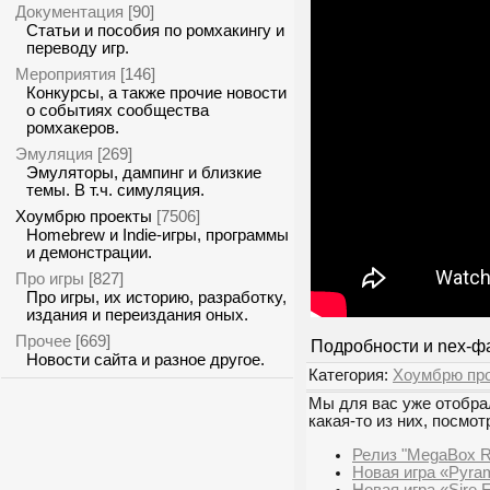
Документация
[90]
Статьи и пособия по ромхакингу и
переводу игр.
Мероприятия
[146]
Конкурсы, а также прочие новости
о событиях сообщества
ромхакеров.
Эмуляция
[269]
Эмуляторы, дампинг и близкие
темы. В т.ч. симуляция.
Хоумбрю проекты
[7506]
Homebrew и Indie-игры, программы
и демонстрации.
Про игры
[827]
Про игры, их историю, разработку,
издания и переиздания оных.
Прочее
[669]
Подробности и nex-ф
Новости сайта и разное другое.
Категория:
Хоумбрю пр
Мы для вас уже отобрал
какая-то из них, посмот
Релиз "MegaBox R
Новая игра «Pyra
Новая игра «Sire F