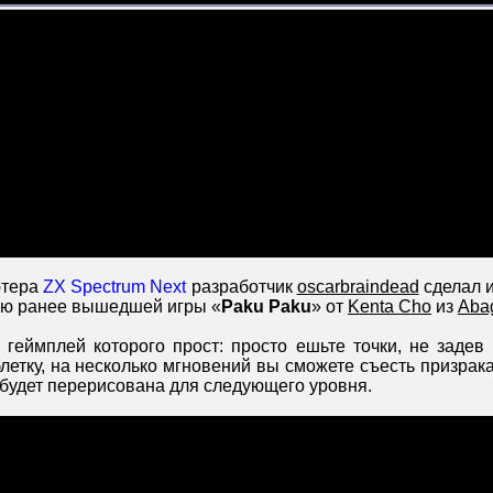
ютера
ZX Spectrum Next
разработчик
oscarbraindead
сделал и
ию ранее вышедшей игры «
Paku Paku
» от
Kenta Cho
из
Aba
, геймплей которого прост: просто ешьте точки, не заде
етку, на несколько мгновений вы сможете съесть призрака.
 будет перерисована для следующего уровня.