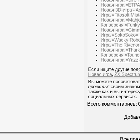
Новая игра «ETPA8
Новая 3D-игра «A
Игра «Fitosoft Mis
Новая игра «Mahj
Конверсия «Funky
Новая игра «Gimm
Игра «SokoSoko» 
Игра «Wacky Robo
Игра «The Rivenor
Новая игра «Thark
Конверсия «Touhou
Новая игра «Yazzi
Если ищите другие подо
Новая игра
,
ZX Spectru
Вы можете посоветоват
проекты
" своим знако
также как и вы интерес
социальных сервисах.
Всего комментариев:
Добавл
Все пра