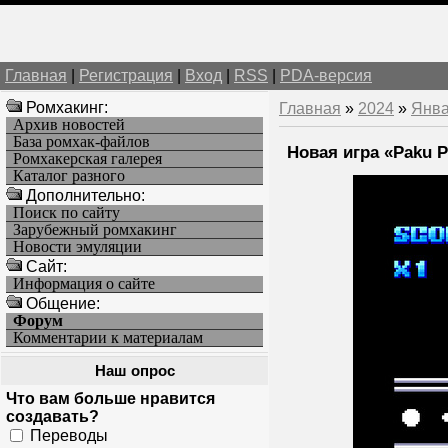
Главная
|
Регистрация
|
Вход
|
RSS
|
PDA-версия
Ромхакинг:
Главная
»
2024
»
Янв
Архив новостей
База ромхак-файлов
Новая игра «Paku P
Ромхакерская галерея
Каталог разного
Дополнительно:
Поиск по сайту
Зарубежный ромхакинг
Новости эмуляции
Cайт:
Информация о сайте
Общение:
Форум
Комментарии к материалам
Наш опрос
Что вам больше нравится
создавать?
Переводы