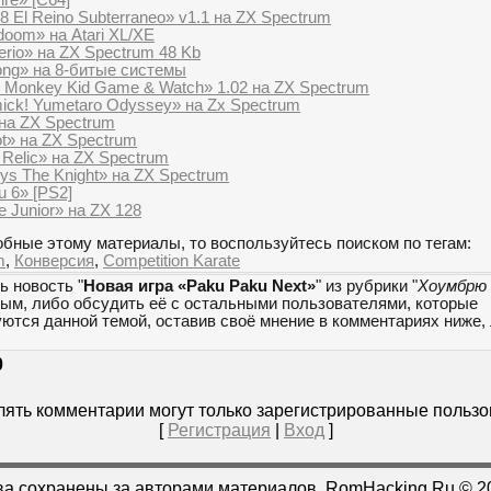
 El Reino Subterraneo» v1.1 на ZX Spectrum
doom» на Atari XL/XE
terio» на ZX Spectrum 48 Kb
ong» на 8-битые системы
 Monkey Kid Game & Watch» 1.02 на ZX Spectrum
ick! Yumetaro Odyssey» на Zx Spectrum
на ZX Spectrum
t» на ZX Spectrum
 Relic» на ZX Spectrum
ys The Knight» на ZX Spectrum
 6» [PS2]
e Junior» на ZX 128
бные этому материалы, то воспользуйтесь поиском по тегам:
m
,
Конверсия
,
Competition Karate
ь новость "
Новая игра «Paku Paku Next»
" из рубрики "
Хоумбрю
мым, либо обсудить её с остальными пользователями, которые
уются данной темой, оставив своё мнение в комментариях ниже,
0
ять комментарии могут только зарегистрированные пользо
[
Регистрация
|
Вход
]
ва сохранены за авторами материалов. RomHacking.Ru © 2