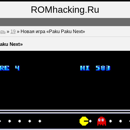
ROMhacking.Ru
арь
»
19
» Новая игра «Paku Paku Next»
aku Next»