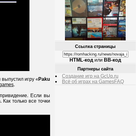
Ссылка страницы
HTML-код
или
BB-код
Партнеры сайта
Создание игр на GcUp.ru
 выпустил игру «
Paku
Всё об играх на GamesFAQ
games
.
в привидение. Если вы
 Как только все точки