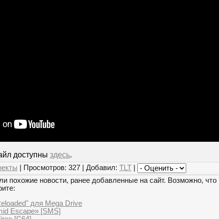
айл доступны
здесь
.
оекты
| Просмотров: 327 | Добавил:
TLT
|
и похожие новости, ранее добавленные на сайт. Возможно, что 
рите:
eloaded" для Mega Drive
mid Escape» [SMS]
ire» [C64]