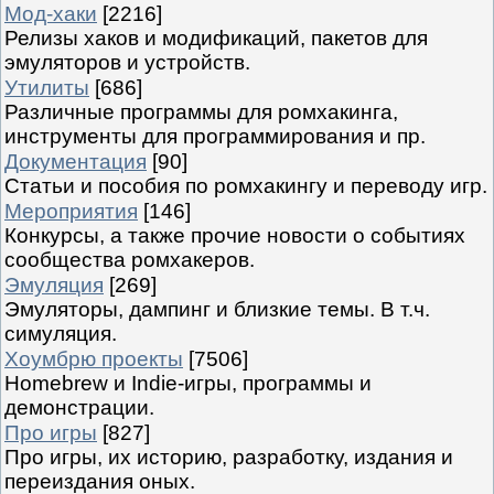
Мод-хаки
[2216]
Релизы хаков и модификаций, пакетов для
эмуляторов и устройств.
Утилиты
[686]
Различные программы для ромхакинга,
инструменты для программирования и пр.
Документация
[90]
Статьи и пособия по ромхакингу и переводу игр.
Мероприятия
[146]
Конкурсы, а также прочие новости о событиях
сообщества ромхакеров.
Эмуляция
[269]
Эмуляторы, дампинг и близкие темы. В т.ч.
симуляция.
Хоумбрю проекты
[7506]
Homebrew и Indie-игры, программы и
демонстрации.
Про игры
[827]
Про игры, их историю, разработку, издания и
переиздания оных.