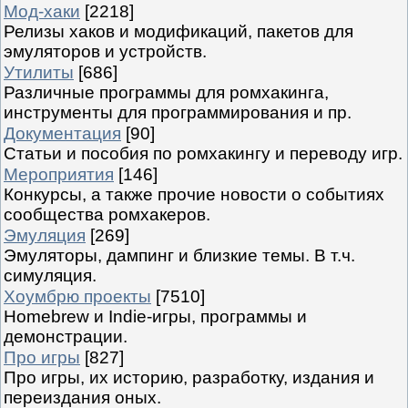
Мод-хаки
[2218]
Релизы хаков и модификаций, пакетов для
эмуляторов и устройств.
Утилиты
[686]
Различные программы для ромхакинга,
инструменты для программирования и пр.
Документация
[90]
Статьи и пособия по ромхакингу и переводу игр.
Мероприятия
[146]
Конкурсы, а также прочие новости о событиях
сообщества ромхакеров.
Эмуляция
[269]
Эмуляторы, дампинг и близкие темы. В т.ч.
симуляция.
Хоумбрю проекты
[7510]
Homebrew и Indie-игры, программы и
демонстрации.
Про игры
[827]
Про игры, их историю, разработку, издания и
переиздания оных.