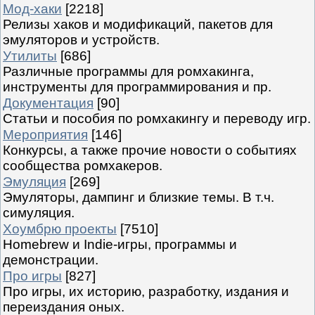
Мод-хаки
[2218]
Релизы хаков и модификаций, пакетов для
эмуляторов и устройств.
Утилиты
[686]
Различные программы для ромхакинга,
инструменты для программирования и пр.
Документация
[90]
Статьи и пособия по ромхакингу и переводу игр.
Мероприятия
[146]
Конкурсы, а также прочие новости о событиях
сообщества ромхакеров.
Эмуляция
[269]
Эмуляторы, дампинг и близкие темы. В т.ч.
симуляция.
Хоумбрю проекты
[7510]
Homebrew и Indie-игры, программы и
демонстрации.
Про игры
[827]
Про игры, их историю, разработку, издания и
переиздания оных.