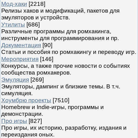
Мод-хаки
[2218]
Релизы хаков и модификаций, пакетов для
эмуляторов и устройств.
Утилиты
[686]
Различные программы для ромхакинга,
инструменты для программирования и пр.
Документация
[90]
Статьи и пособия по ромхакингу и переводу игр.
Мероприятия
[146]
Конкурсы, а также прочие новости о событиях
сообщества ромхакеров.
Эмуляция
[269]
Эмуляторы, дампинг и близкие темы. В т.ч.
симуляция.
Хоумбрю проекты
[7510]
Homebrew и Indie-игры, программы и
демонстрации.
Про игры
[827]
Про игры, их историю, разработку, издания и
переиздания оных.