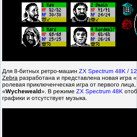
Для 8-битных ретро-машин
ZX Spectrum 48K / 1
Zebra
разработана и представлена новая игра «
ролевая приключенческая игра от первого лица,
«
Wycheweald
». В режиме
ZX Spectrum 48K
отоб
графики и отсутствует музыка.