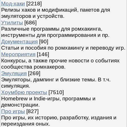
Мод-хаки
[2218]
Релизы хаков и модификаций, пакетов для
эмуляторов и устройств.
Утилиты
[686]
Различные программы для ромхакинга,
инструменты для программирования и пр.
Документация
[90]
Статьи и пособия по ромхакингу и переводу игр.
Мероприятия
[146]
Конкурсы, а также прочие новости о событиях
сообщества ромхакеров.
Эмуляция
[269]
Эмуляторы, дампинг и близкие темы. В т.ч.
симуляция.
Хоумбрю проекты
[7510]
Homebrew и Indie-игры, программы и
демонстрации.
Про игры
[827]
Про игры, их историю, разработку, издания и
переиздания оных.