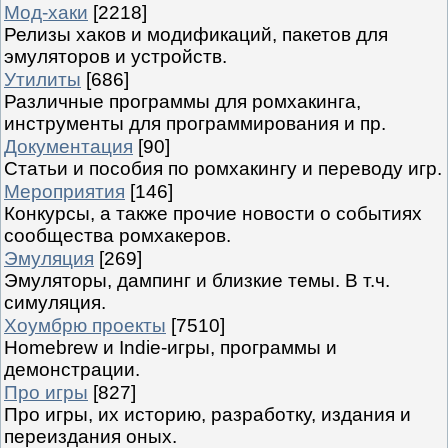
Мод-хаки
[2218]
Релизы хаков и модификаций, пакетов для
эмуляторов и устройств.
Утилиты
[686]
Различные программы для ромхакинга,
инструменты для программирования и пр.
Документация
[90]
Статьи и пособия по ромхакингу и переводу игр.
Мероприятия
[146]
Конкурсы, а также прочие новости о событиях
сообщества ромхакеров.
Эмуляция
[269]
Эмуляторы, дампинг и близкие темы. В т.ч.
симуляция.
Хоумбрю проекты
[7510]
Homebrew и Indie-игры, программы и
демонстрации.
Про игры
[827]
Про игры, их историю, разработку, издания и
переиздания оных.