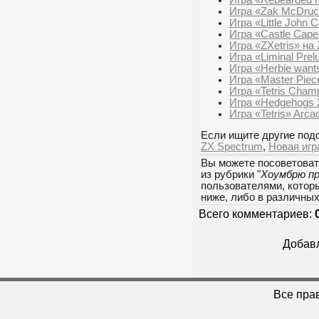
Игра «Zak McDruc
Игра «Little John 
Игра «Castle Cape
Игра «ZXetris» на
Игра «Liminal Prel
Игра «Herbie wants
Игра «Master Pie
Игра «Tetris Cham
Игра «Hedgehogs 
Игра «Tetris» Arca
Если ищите другие подо
ZX Spectrum
,
Новая игр
Вы можете посоветоват
из рубрики "
Хоумбрю п
пользователями, которы
ниже, либо в различны
Всего комментариев:
Добавл
Все пра