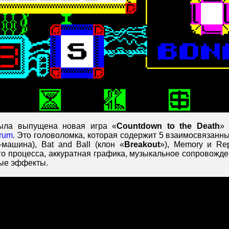
ла выпущена новая игра «
Countdown to the Death
» 
rum
. Это головоломка, которая содержит 5 взаимосвязанн
-машина), Bat and Ball (клон «
Breakout
»), Memory и Rep
го процесса, аккуратная графика, музыкальное сопровожде
ые эффекты.