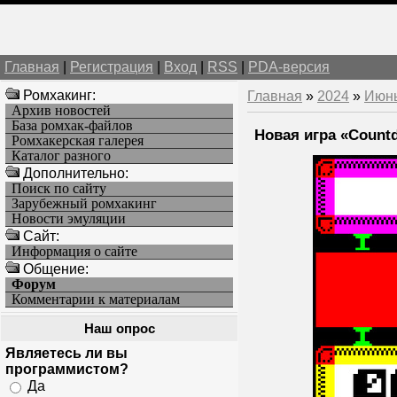
Главная
|
Регистрация
|
Вход
|
RSS
|
PDA-версия
Ромхакинг:
Главная
»
2024
»
Июн
Архив новостей
База ромхак-файлов
Новая игра «Countd
Ромхакерская галерея
Каталог разного
Дополнительно:
Поиск по сайту
Зарубежный ромхакинг
Новости эмуляции
Cайт:
Информация о сайте
Общение:
Форум
Комментарии к материалам
Наш опрос
Являетесь ли вы
программистом?
Да