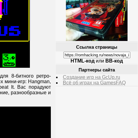
Ссылка страницы
HTML-код
или
BB-код
Партнеры сайта
для 8-битного ретро-
Создание игр на GcUp.ru
ых мини-игр: Hangman,
Всё об играх на GamesFAQ
eat It. Вас порадуют
ние, разнообразные и