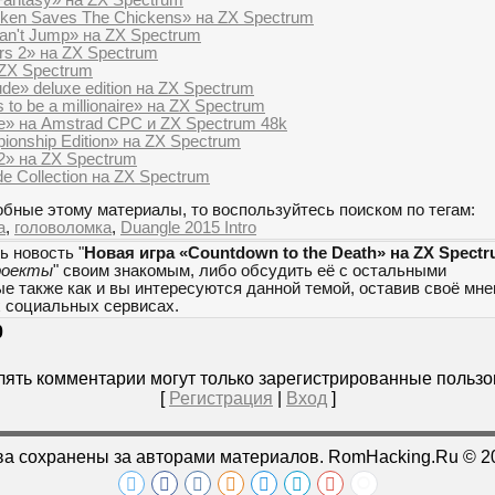
ken Saves The Chickens» на ZX Spectrum
Can't Jump» на ZX Spectrum
rs 2» на ZX Spectrum
 ZX Spectrum
ude» deluxe edition на ZX Spectrum
 to be a millionaire» на ZX Spectrum
ce» на Amstrad CPC и ZX Spectrum 48k
pionship Edition» на ZX Spectrum
2» на ZX Spectrum
de Collection на ZX Spectrum
бные этому материалы, то воспользуйтесь поиском по тегам:
а
,
головоломка
,
Duangle 2015 Intro
ь новость "
Новая игра «Countdown to the Death» на ZX Spect
роекты
" своим знакомым, либо обсудить её с остальными
е также как и вы интересуются данной темой, оставив своё мн
х социальных сервисах.
0
ять комментарии могут только зарегистрированные пользо
[
Регистрация
|
Вход
]
ва сохранены за авторами материалов. RomHacking.Ru © 2