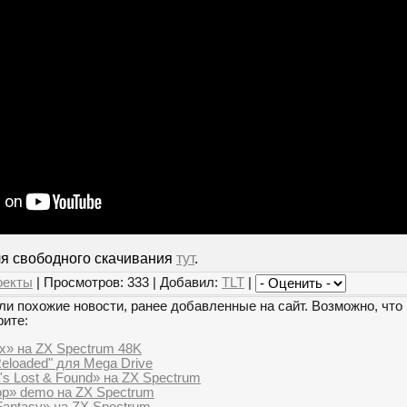
ля свободного скачивания
тут
.
оекты
| Просмотров: 333 | Добавил:
TLT
|
и похожие новости, ранее добавленные на сайт. Возможно, что 
рите:
ex» на ZX Spectrum 48K
eloaded" для Mega Drive
's Lost & Found» на ZX Spectrum
p» demo на ZX Spectrum
Fantasy» на ZX Spectrum