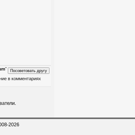
rum
"
ение в комментариях
ватели.
008-2026