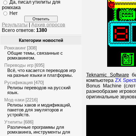
Да, писал утилиты для
ромхака
Нет
Результаты
|
Архив опросов
Всего ответов:
1380
Категории новостей
Ромхакинг
[308]
Общие темы, связанные с
ромхакингом.
Переводы игр
[695]
Всё, что касается переводов игр
Teknamic Software
бы
на разные языки и платформы.
компьютера
ZX Spect
Русификация
[470]
Bonus Machine (слот
Релизы переводов на русский
разнообразие игрово
язык.
оригинальные звуков
Мод-хаки
[2216]
Релизы хаков и модификаций,
пакетов для эмуляторов и
устройств.
Утилиты
[686]
Различные программы для
ромхакинга, инструменты для