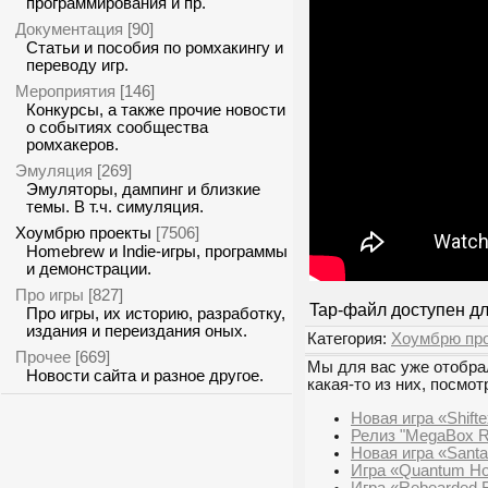
программирования и пр.
Документация
[90]
Статьи и пособия по ромхакингу и
переводу игр.
Мероприятия
[146]
Конкурсы, а также прочие новости
о событиях сообщества
ромхакеров.
Эмуляция
[269]
Эмуляторы, дампинг и близкие
темы. В т.ч. симуляция.
Хоумбрю проекты
[7506]
Homebrew и Indie-игры, программы
и демонстрации.
Про игры
[827]
Tap-файл доступен д
Про игры, их историю, разработку,
издания и переиздания оных.
Категория:
Хоумбрю пр
Прочее
[669]
Мы для вас уже отобрал
Новости сайта и разное другое.
какая-то из них, посмот
Новая игра «Shift
Релиз "MegaBox R
Новая игра «Santa
Игра «Quantum Ho
Игра «Rebearded 