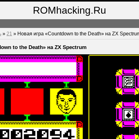
ROMhacking.Ru
ь
»
21
» Новая игра «Countdown to the Death» на ZX Spectru
own to the Death» на ZX Spectrum